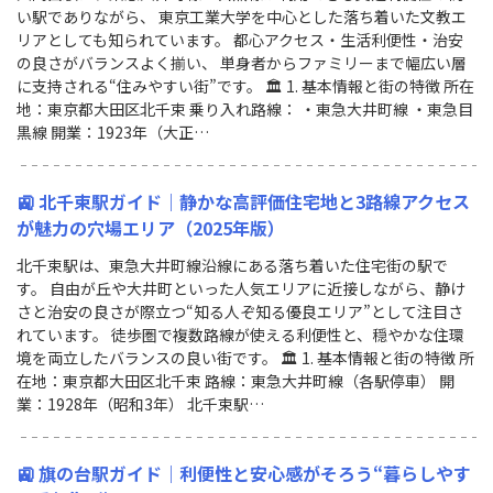
い駅でありながら、 東京工業大学を中心とした落ち着いた文教エ
リアとしても知られています。 都心アクセス・生活利便性・治安
の良さがバランスよく揃い、 単身者からファミリーまで幅広い層
に支持される“住みやすい街”です。 🏛 1. 基本情報と街の特徴 所在
地：東京都大田区北千束 乗り入れ路線： ・東急大井町線 ・東急目
黒線 開業：1923年（大正…
🚉 北千束駅ガイド｜静かな高評価住宅地と3路線アクセス
が魅力の穴場エリア（2025年版）
北千束駅は、東急大井町線沿線にある落ち着いた住宅街の駅で
す。 自由が丘や大井町といった人気エリアに近接しながら、静け
さと治安の良さが際立つ“知る人ぞ知る優良エリア”として注目さ
れています。 徒歩圏で複数路線が使える利便性と、穏やかな住環
境を両立したバランスの良い街です。 🏛 1. 基本情報と街の特徴 所
在地：東京都大田区北千束 路線：東急大井町線（各駅停車） 開
業：1928年（昭和3年） 北千束駅…
🚉 旗の台駅ガイド｜利便性と安心感がそろう“暮らしやす