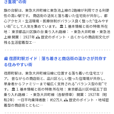
さ重視”の街
旗の台駅は、東急大井町線と東急池上線の2路線が利用できる利便
性の高い駅です。 商店街の活気と落ち着いた住宅街が共存し、都
心アクセス・生活環境・医療体制がバランス良く整った“住みやす
い街”として人気を集めています。 🏛 1. 基本情報と街の特徴 所在
地： 東京都品川区旗の台 乗り入れ路線： ・東急大井町線 ・東急池
上線 開業： 1927年 🕰 歴史のポイント ・古くからの商店街文化が
残る生活密着型エ…
🚉 荏原町駅ガイド｜落ち着きと商店街の温かさが共存す
る住みやすい街
荏原町駅は、東急大井町線沿線に位置する落ち着いた住宅エリ
ア。 昔ながらの商店街と、品川区らしい整った住環境が共存し、
単身者からファミリーまで幅広く支持される“バランス型の街”で
す。 🏛 1. 基本情報と街の特徴 所在地： 東京都品川区中延五丁目
乗り入れ路線： ・東急大井町線（各駅停車） 開業： 1927年（昭
和2年） 一日平均乗降者数： 約2万人 🕰 歴史のポイント ・地域密
着型の商店街とともに…