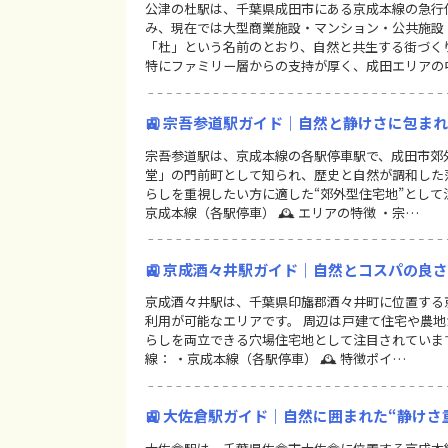
公津の杜駅は、千葉県成田市にある京成本線の急行停
み、現在では大型商業施設・マンション・公共施設
「杜」という名前のとおり、自然と共生する街づく
特にファミリー層からの支持が厚く、成田エリアの
🚉 宗吾参道駅ガイド｜自然と静けさに包ま
宗吾参道駅は、京成本線の各駅停車駅で、成田市郊
堂」の門前町として知られ、歴史と自然が調和した
らしを重視したい方に適した“郊外型住宅地”として注目
京成本線（各駅停車） 🕰 エリアの特徴 ・宗…
🚉 京成酒々井駅ガイド｜自然とコスパの良
京成酒々井駅は、千葉県印旛郡酒々井町に位置する京
利用が可能なエリアです。 周辺は戸建て住宅や農地
らしを両立できる穴場住宅地として注目されています。
線： ・京成本線（各駅停車） 🕰 特徴ポイ…
🚉 大佐倉駅ガイド｜自然に囲まれた“静け