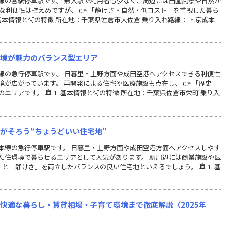
線の各駅停車駅です。 無人駅で利用者も少なく、周辺には田園風景や自然が
な利便性は控えめですが、 👉 「静けさ・自然・低コスト」を重視した暮ら
 基本情報と街の特徴 所在地：千葉県佐倉市大佐倉 乗り入れ路線： ・京成本
環境が魅力のバランス型エリア
線の急行停車駅です。 日暮里・上野方面や成田空港へアクセスできる利便性
が広がっています。 再開発による住宅や医療施設も点在し、 👉 「歴史」
リアです。 🏛 1. 基本情報と街の特徴 所在地：千葉県佐倉市栄町 乗り入
性がそろう“ちょうどいい住宅地”
本線の急行停車駅です。 日暮里・上野方面や成田空港方面へアクセスしやす
た住環境で暮らせるエリアとして人気があります。 駅周辺には商業施設や医
と「静けさ」を両立したバランスの良い住宅地といえるでしょう。 🏛 1. 基
る快適な暮らし・賃貸相場・子育て環境まで徹底解説（2025年