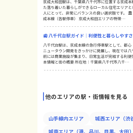
京成大和田駅は、千葉県八千代市に位置する京成本
た落ち着いた暮らしができるローカル住宅エリアと
人にとって、非常にバランスの良い選択肢です。 🏛 
成本線（各駅停車） 京成大和田エリアの特徴…
🚉 八千代台駅ガイド｜利便性と暮らしやす
八千代台駅は、京成本線の急行停車駅として、都心・
ニュータウン開発をきっかけに発展し、現在では八
前には商業施設が集まり、日常生活が完結する利便性と
本情報と街の概要 所在地：千葉県八千代市八千…
他のエリアの駅・街情報を見る
山手線内エリア
城西エリア（渋
城南エリア（港、品川、目黒、大田