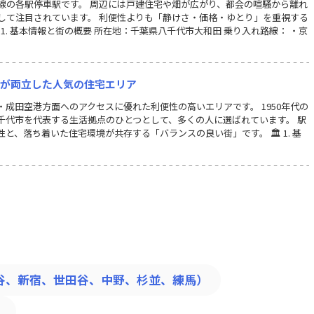
線の各駅停車駅です。 周辺には戸建住宅や畑が広がり、都会の喧騒から離れ
して注目されています。 利便性よりも「静けさ・価格・ゆとり」を重視する
1. 基本情報と街の概要 所在地：千葉県八千代市大和田 乗り入れ路線： ・京
さが両立した人気の住宅エリア
成田空港方面へのアクセスに優れた利便性の高いエリアです。 1950年代の
千代市を代表する生活拠点のひとつとして、多くの人に選ばれています。 駅
、落ち着いた住宅環境が共存する「バランスの良い街」です。 🏛 1. 基
谷、新宿、世田谷、中野、杉並、練馬）
）