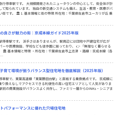
急行停車駅です。 大規模開発されたニュータウンの中心として、街全体が計
して知られています。 独自の新交通システムも備え、生活・教育・医療がバ
です。 🏛 1. 基本情報と街の特徴 所在地：千葉県佐倉市ユーカリが丘 乗
パの良さが魅力の街｜京成本線ガイド2025年版
駅停車駅です。 派手さはありませんが、駅周辺には団地や戸建住宅が広が
パーや医療施設、学校なども徒歩圏に揃っており、 👉 「無理なく暮らせる
 🏛 基本情報と特徴 ・所在地：千葉県佐倉市上志津 ・路線：京成本線（各
…
・子育て環境が揃うバランス型住宅地を徹底解説（2025年版）
停車駅で、東葉高速線「東葉勝田台駅」と直結する乗換拠点です。 京成線に
乗り換えなしでアクセスできる利便性の高い住宅エリアとして人気がありま
駅前の商業施設がバランスよく共存し、ファミリー層からDINKs・シニアま
ストパフォーマンスに優れた穴場住宅地