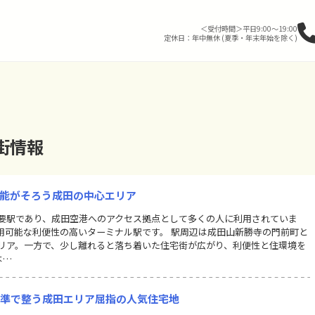
＜受付時間＞平日9:00～19:00
定休日：年中無休 (夏季・年末年始を除く)
街情報
機能がそろう成田の中心エリア
要駅であり、成田空港へのアクセス拠点として多くの人に利用されていま
利用可能な利便性の高いターミナル駅です。 駅周辺は成田山新勝寺の門前町と
リア。一方で、少し離れると落ち着いた住宅街が広がり、利便性と住環境を
本…
水準で整う成田エリア屈指の人気住宅地