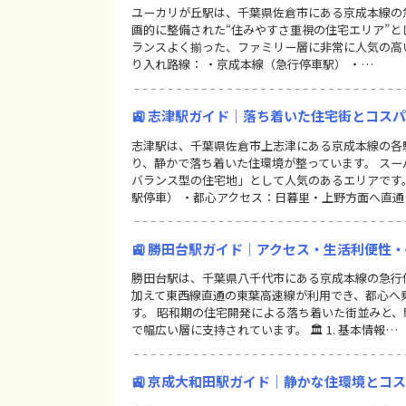
ユーカリが丘駅は、千葉県佐倉市にある京成本線の
画的に整備された“住みやすさ重視の住宅エリア”と
ランスよく揃った、ファミリー層に非常に人気の高い街
り入れ路線： ・京成本線（急行停車駅） ・…
🚉 志津駅ガイド｜落ち着いた住宅街とコス
志津駅は、千葉県佐倉市上志津にある京成本線の各
り、静かで落ち着いた住環境が整っています。 スー
バランス型の住宅地」として人気のあるエリアです。
駅停車） ・都心アクセス：日暮里・上野方面へ直通
🚉 勝田台駅ガイド｜アクセス・生活利便性
勝田台駅は、千葉県八千代市にある京成本線の急行
加えて東西線直通の東葉高速線が利用でき、都心へ
す。 昭和期の住宅開発による落ち着いた街並みと、
で幅広い層に支持されています。 🏛 1. 基本情報…
🚉 京成大和田駅ガイド｜静かな住環境とコ