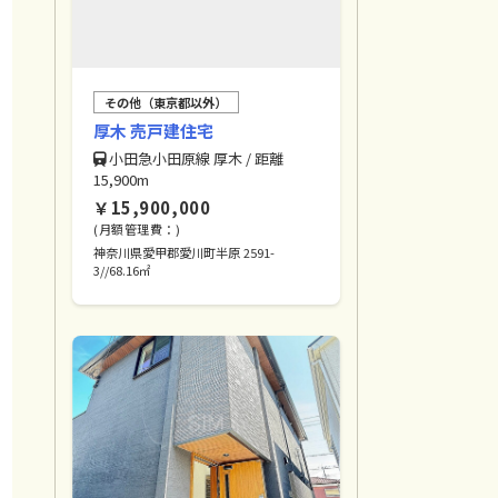
その他（東京都以外）
厚⽊ 売⼾建住宅
⼩⽥急⼩⽥原線 厚⽊ / 距離
15,900m
￥15,900,000
(月額管理費：)
神奈川県愛甲郡愛川町半原 2591-
3//68.16㎡