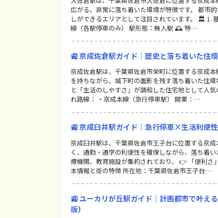
大佐倉駅は、千葉県佐倉市大佐倉に位置する京成本
広がる、非常に落ち着いた環境が特徴です。 都市的
しができるエリアとして注目されています。 🏛 1.
線（各駅停車のみ） 駅形態：無人駅 🕰 特…
🚉 京成佐倉駅ガイド｜歴史と落ち着いた住
京成佐倉駅は、千葉県佐倉市栄町に位置する京成本
を持ちながら、城下町の面影を残す落ち着いた住環境
と「生活のしやすさ」が調和した住宅地として人気のエ
れ路線： ・京成本線（急行停車駅） 開業：…
🚉 京成臼井駅ガイド｜急行停車×生活利便
京成臼井駅は、千葉県佐倉市王子台に位置する京成
く、通勤・通学の利便性を確保しながら、落ち着い
療機関、教育施設が集約されており、 👉 「便利さ」
本情報と街の特徴 所在地：千葉県佐倉市王子台…
🚉 ユーカリが丘駅ガイド｜計画都市で叶え
版）