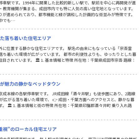
車駅です。1994年に開業した比較的新しい駅で、駅前を中心に再開発が進
・教育機関が集まる、成田市内でも特に人気の高い住宅地となっています。
りが進められており、都市機能と緑が調和した計画的な街並みが特徴です。
中でも…
れた落ち着いた住宅エリア
外に位置する静かな住宅エリアです。 駅名の由来にもなっている「宗吾霊
落ち着いた環境が広がっています。 都市の利便性よりも、ゆったりとした暮
されています。 🏛 1. 基本情報と特徴 所在地：千葉県成田市宗吾 路線：
さが魅力の静かなベッドタウン
成本線の各駅停車駅です。 JR成田線「酒々井駅」も徒歩圏にあり、2路線
が広がる落ち着いた環境で、 👉 成田・千葉方面へのアクセスと、静かな暮
 🏛 1. 基本情報と街の特徴 所在地：千葉県印旛郡酒々井町 乗り入れ路
さ重視”のローカル住宅エリア