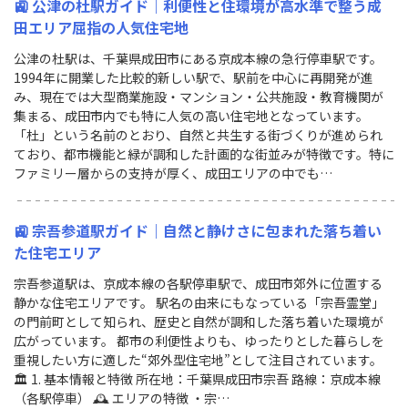
🚉 公津の杜駅ガイド｜利便性と住環境が高水準で整う成
田エリア屈指の人気住宅地
公津の杜駅は、千葉県成田市にある京成本線の急行停車駅です。
1994年に開業した比較的新しい駅で、駅前を中心に再開発が進
み、現在では大型商業施設・マンション・公共施設・教育機関が
集まる、成田市内でも特に人気の高い住宅地となっています。
「杜」という名前のとおり、自然と共生する街づくりが進められ
ており、都市機能と緑が調和した計画的な街並みが特徴です。特に
ファミリー層からの支持が厚く、成田エリアの中でも…
🚉 宗吾参道駅ガイド｜自然と静けさに包まれた落ち着い
た住宅エリア
宗吾参道駅は、京成本線の各駅停車駅で、成田市郊外に位置する
静かな住宅エリアです。 駅名の由来にもなっている「宗吾霊堂」
の門前町として知られ、歴史と自然が調和した落ち着いた環境が
広がっています。 都市の利便性よりも、ゆったりとした暮らしを
重視したい方に適した“郊外型住宅地”として注目されています。
🏛 1. 基本情報と特徴 所在地：千葉県成田市宗吾 路線：京成本線
（各駅停車） 🕰 エリアの特徴 ・宗…