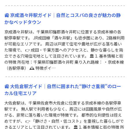
🚉 京成酒々井駅ガイド｜自然とコスパの良さが魅力の静
かなベッドタウン
京成酒々井駅は、千葉県印旛郡酒々井町に位置する京成本線の各
駅停車駅です。 JR成田線「酒々井駅」も徒歩圏にあり、2路線利用
が可能なエリアです。 周辺は戸建て住宅や農地が広がる落ち着い
た環境で、 👉 成田・千葉方面へのアクセスと、静かな暮らしを両
立できる穴場住宅地として注目されています。 🏛 1. 基本情報と街
の特徴 所在地：千葉県印旛郡酒々井町 乗り入れ路線： ・京成本線
（各駅停車） 🕰 特徴ポイ…
🚉 大佐倉駅ガイド｜自然に囲まれた“静けさ重視”のロー
カル住宅エリア
大佐倉駅は、千葉県佐倉市大佐倉に位置する京成本線の各駅停車
駅です。 無人駅で利用者も少なく、周辺には田園風景や自然が広
がる、非常に落ち着いた環境が特徴です。 都市的な利便性は控え
めですが、 👉 「静けさ・自然・低コスト」を重視した暮らしがで
きるエリアとして注目されています。 🏛 1. 基本情報と街の特徴 所