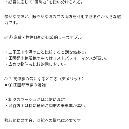
・必要に応じて“便利さ”を使い分けられる。
静かな高津と、賑やかな溝の口の両方を利用できる点が大きな魅
力です。
✅ ④ 家賃・物件価格が比較的リーズナブル
・二子玉川や溝の口と比較すると割安感あり。
・田園都市線沿線の中ではコストパフォーマンスが高い。
・広めの物件も比較的探しやすい。
⚠️ 3. 高津駅の気になるところ（デメリット）
❌ ① 田園都市線の混雑
・朝夕のラッシュ時は非常に混雑。
・渋谷方面は特に通勤時間帯の乗車率が高い。
都心勤務の場合、混雑への慣れは必要です。