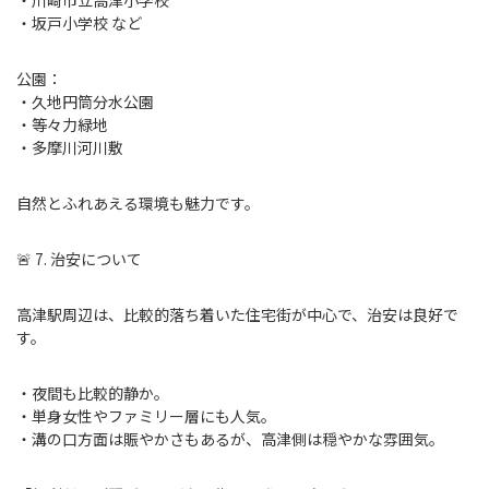
・川崎市立高津小学校
・坂戸小学校 など
公園：
・久地円筒分水公園
・等々力緑地
・多摩川河川敷
自然とふれあえる環境も魅力です。
🚨 7. 治安について
高津駅周辺は、比較的落ち着いた住宅街が中心で、治安は良好で
す。
・夜間も比較的静か。
・単身女性やファミリー層にも人気。
・溝の口方面は賑やかさもあるが、高津側は穏やかな雰囲気。