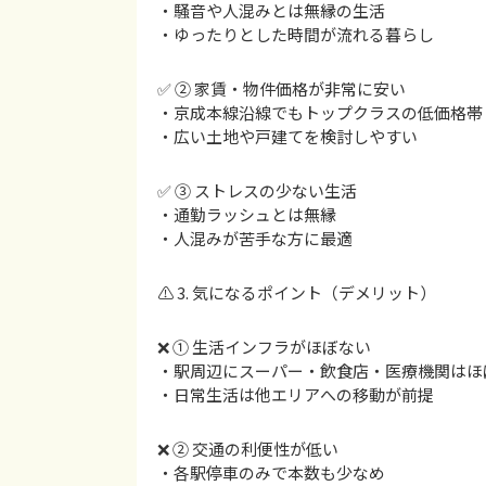
・騒音や人混みとは無縁の生活
・ゆったりとした時間が流れる暮らし
✅ ② 家賃・物件価格が非常に安い
・京成本線沿線でもトップクラスの低価格帯
・広い土地や戸建てを検討しやすい
✅ ③ ストレスの少ない生活
・通勤ラッシュとは無縁
・人混みが苦手な方に最適
⚠️ 3. 気になるポイント（デメリット）
❌ ① 生活インフラがほぼない
・駅周辺にスーパー・飲食店・医療機関はほ
・日常生活は他エリアへの移動が前提
❌ ② 交通の利便性が低い
・各駅停車のみで本数も少なめ