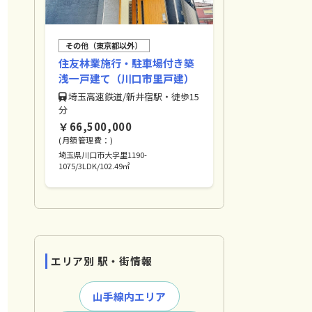
その他（東京都以外）
住友林業施行・駐車場付き築
浅一戸建て（川口市里戸建）
埼玉高速鉄道/新井宿駅・徒歩15
分
￥66,500,000
(月額管理費：)
埼玉県川口市大字里1190-
1075/3LDK/102.49㎡
エリア別 駅・街情報
山手線内エリア