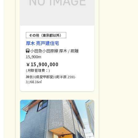
その他（東京都以外）
厚⽊ 売⼾建住宅
⼩⽥急⼩⽥原線 厚⽊ / 距離
15,900m
￥15,900,000
(月額管理費：)
神奈川県愛甲郡愛川町半原 2591-
3//68.16㎡