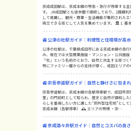
京成成田駅は、京成本線の特急・急行が停車する主
す。 JR成田駅とも徒歩圏で接続しており、2路線
して発展し、観光・商業・生活機能が集約されたエ
両立できる街として人気を集めています。 🏛 1. 基
🚉 公津の杜駅ガイド｜利便性と住環境が高
公津の杜駅は、千葉県成田市にある京成本線の急行停
み、現在では大型商業施設・マンション・公共施設
「杜」という名前のとおり、自然と共生する街づく
特にファミリー層からの支持が厚く、成田エリアの
🚉 宗吾参道駅ガイド｜自然と静けさに包ま
宗吾参道駅は、京成本線の各駅停車駅で、成田市郊
堂」の門前町として知られ、歴史と自然が調和した
らしを重視したい方に適した“郊外型住宅地”として注目
京成本線（各駅停車） 🕰 エリアの特徴 ・宗…
🚉 京成酒々井駅ガイド｜自然とコスパの良