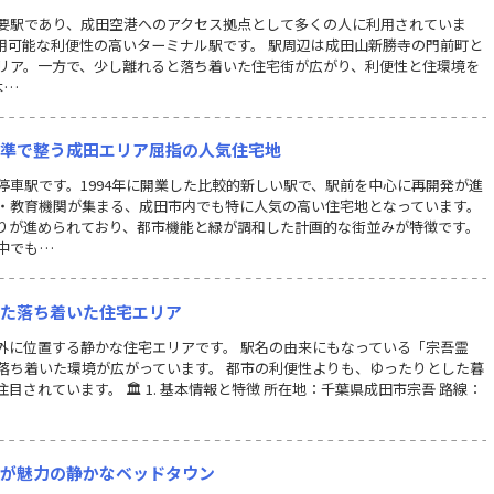
要駅であり、成田空港へのアクセス拠点として多くの人に利用されていま
利用可能な利便性の高いターミナル駅です。 駅周辺は成田山新勝寺の門前町と
リア。一方で、少し離れると落ち着いた住宅街が広がり、利便性と住環境を
本…
水準で整う成田エリア屈指の人気住宅地
車駅です。1994年に開業した比較的新しい駅で、駅前を中心に再開発が進
・教育機関が集まる、成田市内でも特に人気の高い住宅地となっています。
りが進められており、都市機能と緑が調和した計画的な街並みが特徴です。
中でも…
れた落ち着いた住宅エリア
外に位置する静かな住宅エリアです。 駅名の由来にもなっている「宗吾霊
落ち着いた環境が広がっています。 都市の利便性よりも、ゆったりとした暮
されています。 🏛 1. 基本情報と特徴 所在地：千葉県成田市宗吾 路線：
さが魅力の静かなベッドタウン