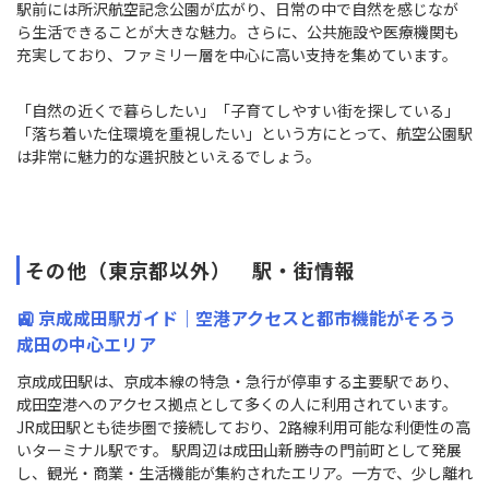
駅前には所沢航空記念公園が広がり、日常の中で自然を感じなが
ら生活できることが大きな魅力。さらに、公共施設や医療機関も
充実しており、ファミリー層を中心に高い支持を集めています。
「自然の近くで暮らしたい」「子育てしやすい街を探している」
「落ち着いた住環境を重視したい」という方にとって、航空公園駅
は非常に魅力的な選択肢といえるでしょう。
その他（東京都以外） 駅・街情報
🚉 京成成田駅ガイド｜空港アクセスと都市機能がそろう
成田の中心エリア
京成成田駅は、京成本線の特急・急行が停車する主要駅であり、
成田空港へのアクセス拠点として多くの人に利用されています。
JR成田駅とも徒歩圏で接続しており、2路線利用可能な利便性の高
いターミナル駅です。 駅周辺は成田山新勝寺の門前町として発展
し、観光・商業・生活機能が集約されたエリア。一方で、少し離れ