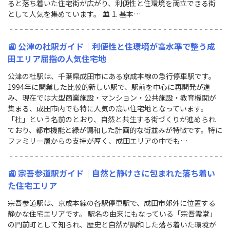
ると落ち着いた住宅街が広がり、利便性と住環境を両立できる街
として人気を集めています。 🏛 1. 基本…
🚉 公津の杜駅ガイド｜利便性と住環境が高水準で整う成
田エリア屈指の人気住宅地
公津の杜駅は、千葉県成田市にある京成本線の急行停車駅です。
1994年に開業した比較的新しい駅で、駅前を中心に再開発が進
み、現在では大型商業施設・マンション・公共施設・教育機関が
集まる、成田市内でも特に人気の高い住宅地となっています。
「杜」という名前のとおり、自然と共生する街づくりが進められ
ており、都市機能と緑が調和した計画的な街並みが特徴です。特に
ファミリー層からの支持が厚く、成田エリアの中でも…
🚉 宗吾参道駅ガイド｜自然と静けさに包まれた落ち着い
た住宅エリア
宗吾参道駅は、京成本線の各駅停車駅で、成田市郊外に位置する
静かな住宅エリアです。 駅名の由来にもなっている「宗吾霊堂」
の門前町として知られ、歴史と自然が調和した落ち着いた環境が