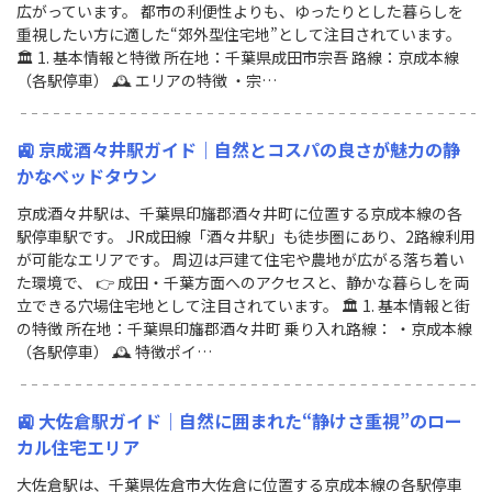
広がっています。 都市の利便性よりも、ゆったりとした暮らしを
重視したい方に適した“郊外型住宅地”として注目されています。
🏛 1. 基本情報と特徴 所在地：千葉県成田市宗吾 路線：京成本線
（各駅停車） 🕰 エリアの特徴 ・宗…
🚉 京成酒々井駅ガイド｜自然とコスパの良さが魅力の静
かなベッドタウン
京成酒々井駅は、千葉県印旛郡酒々井町に位置する京成本線の各
駅停車駅です。 JR成田線「酒々井駅」も徒歩圏にあり、2路線利用
が可能なエリアです。 周辺は戸建て住宅や農地が広がる落ち着い
た環境で、 👉 成田・千葉方面へのアクセスと、静かな暮らしを両
立できる穴場住宅地として注目されています。 🏛 1. 基本情報と街
の特徴 所在地：千葉県印旛郡酒々井町 乗り入れ路線： ・京成本線
（各駅停車） 🕰 特徴ポイ…
🚉 大佐倉駅ガイド｜自然に囲まれた“静けさ重視”のロー
カル住宅エリア
大佐倉駅は、千葉県佐倉市大佐倉に位置する京成本線の各駅停車