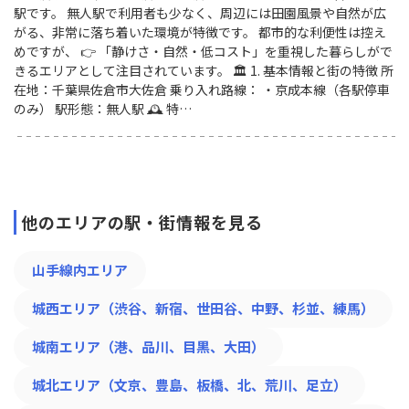
駅です。 無人駅で利用者も少なく、周辺には田園風景や自然が広
がる、非常に落ち着いた環境が特徴です。 都市的な利便性は控え
めですが、 👉 「静けさ・自然・低コスト」を重視した暮らしがで
きるエリアとして注目されています。 🏛 1. 基本情報と街の特徴 所
在地：千葉県佐倉市大佐倉 乗り入れ路線： ・京成本線（各駅停車
のみ） 駅形態：無人駅 🕰 特…
他のエリアの駅・街情報を見る
山手線内エリア
城西エリア（渋谷、新宿、世田谷、中野、杉並、練馬）
城南エリア（港、品川、目黒、大田）
城北エリア（文京、豊島、板橋、北、荒川、足立）