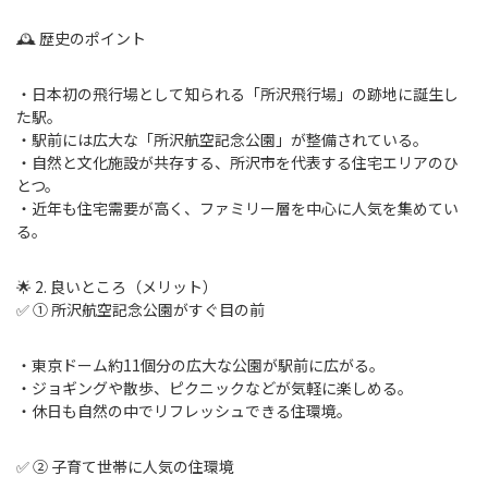
🕰 歴史のポイント
・日本初の飛行場として知られる「所沢飛行場」の跡地に誕生し
た駅。
・駅前には広大な「所沢航空記念公園」が整備されている。
・自然と文化施設が共存する、所沢市を代表する住宅エリアのひ
とつ。
・近年も住宅需要が高く、ファミリー層を中心に人気を集めてい
る。
🌟 2. 良いところ（メリット）
✅ ① 所沢航空記念公園がすぐ目の前
・東京ドーム約11個分の広大な公園が駅前に広がる。
・ジョギングや散歩、ピクニックなどが気軽に楽しめる。
・休日も自然の中でリフレッシュできる住環境。
✅ ② 子育て世帯に人気の住環境