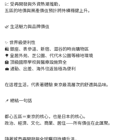
💹 受再開發與外資熱潮推動，
五區的地價與房產價值預計將持續穩健上升。
🌿 生活魅力與品牌價值
✨ 世界級便利性
🛍️ 銀座、表參道、新宿、澀谷的時尚購物區
🌳 皇居外苑、芝公園、代代木公園等綠地環境
🏫 頂級國際學校與醫療設施齊全
💼 通勤、出差、海外往返皆極為便利
在這裡生活，代表著體驗 東京最高層次的舒適與品味。
📌 總結一句話
都心五區＝東京的核心，也是日本的核心。
政治、經濟、文化、商業、居住——所有價值在此匯聚。
隨著城市再開發與全球矚目持續升溫，