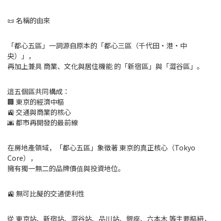
📜 名稱的由來
「都心五區」一詞源自原本的「都心三區（千代田・港・中
央）」，
再加上兼具 商業、文化與居住機能 的「新宿區」與「澀谷區」。
這五個區共同構成：
🏢 東京的經濟中樞
🚉 交通與商業的核心
🌆 都市再開發的最前線
在房地產領域，「都心五區」象徵著 東京的真正核心（Tokyo
Core），
擁有獨一無二的品牌價值與投資地位。
🚉 無可比擬的交通便利性
從 東京站、新宿站、澀谷站、品川站、銀座、六本木 等主要樞紐，