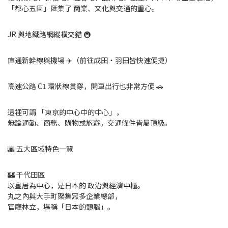
「都心五區」匯集了 商業、文化與交通的重心。
JR 與地鐵路網縱橫交錯 🚇
直通新幹線與機場 ✈️（前往成田・羽田皆快速便捷）
高速公路 C1 環狀線貫穿，開車出行也非常方便 🚗
這裡可謂 「東京的中心中的中心」，
無論通勤、商務、購物或旅遊，交通條件皆屬頂級。
🌆 五大區域特色一覽
🏰 千代田區
以皇居為中心，是日本的 政治與經濟中樞。
丸之內與大手町聚集眾多企業總部，
官廳林立，堪稱「日本的頭腦」。