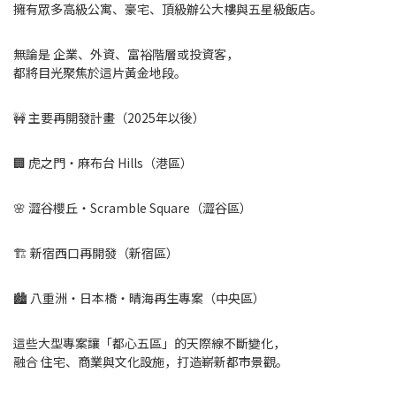
擁有眾多高級公寓、豪宅、頂級辦公大樓與五星級飯店。
無論是 企業、外資、富裕階層或投資客，
都將目光聚焦於這片黃金地段。
🚧 主要再開發計畫（2025年以後）
🏢 虎之門・麻布台 Hills（港區）
🌸 澀谷櫻丘・Scramble Square（澀谷區）
🏗️ 新宿西口再開發（新宿區）
🏙️ 八重洲・日本橋・晴海再生專案（中央區）
這些大型專案讓「都心五區」的天際線不斷變化，
融合 住宅、商業與文化設施，打造嶄新都市景觀。