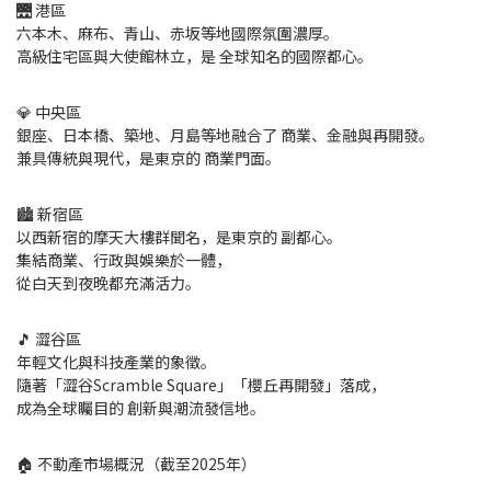
🌉 港區
六本木、麻布、青山、赤坂等地國際氛圍濃厚。
高級住宅區與大使館林立，是 全球知名的國際都心。
💎 中央區
銀座、日本橋、築地、月島等地融合了 商業、金融與再開發。
兼具傳統與現代，是東京的 商業門面。
🏙️ 新宿區
以西新宿的摩天大樓群聞名，是東京的 副都心。
集結商業、行政與娛樂於一體，
從白天到夜晚都充滿活力。
🎵 澀谷區
年輕文化與科技產業的象徵。
隨著「澀谷Scramble Square」「櫻丘再開發」落成，
成為全球矚目的 創新與潮流發信地。
🏠 不動產市場概況（截至2025年）