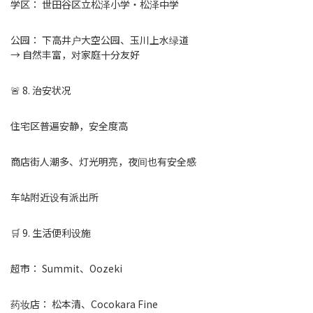
学区： 世田谷区立松泽小学・松泽中学
公园： 下高井户大空公园、玉川上水绿道
→ 自然丰富，对家庭十分友好
🚨 8. 治安状况
住宅区普遍安静，安全度高
商店街人潮多、灯光明亮，夜间也有安全感
车站附近设有派出所
🛒 9. 生活便利设施
超市： Summit、Oozeki
药妆店： 松本清、Cocokara Fine