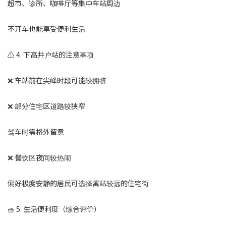
超市、诊所、咖啡厅等集中车站周边
不开车也能享受便利生活
⚠️ 4. 下高井户站的注意事项
❌ 车站前在尖峰时段可能较拥挤
❌ 部分住宅区道路较狭窄
驾车时需格外留意
❌ 餐饮区夜间较热闹
偏好极度安静的居民可选择离站较远的住宅街
🧺 5. 生活便利度（综合评价）