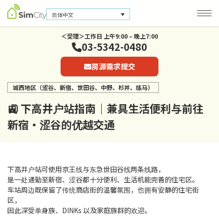
简体中文
＜受理＞工作日 上午9:00 – 晚上7:00
03-5342-0480
公司信息
房源需求提交
联系我们
城西地区（涩谷、新宿、世田谷、中野、杉并、练马）
隐私保护政策
🚉 下高井户站指南｜兼具生活便利与前往
新宿・涩谷的优越交通
下高井户站可使用京王线与东急世田谷线两条线路，
是一处通勤至新宿、涩谷都十分便利、生活机能完善的住宅区。
车站周边既保留了传统商店街的温馨氛围，也拥有安静的住宅街
区，
因此深受单身族、DINKs 以及家庭族群的欢迎。