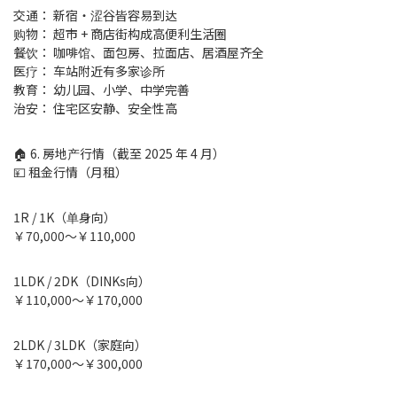
交通： 新宿・涩谷皆容易到达
购物： 超市 + 商店街构成高便利生活圈
餐饮： 咖啡馆、面包房、拉面店、居酒屋齐全
医疗： 车站附近有多家诊所
教育： 幼儿园、小学、中学完善
治安： 住宅区安静、安全性高
🏠 6. 房地产行情（截至 2025 年 4 月）
💴 租金行情（月租）
1R / 1K（单身向）
￥70,000～￥110,000
1LDK / 2DK（DINKs向）
￥110,000～￥170,000
2LDK / 3LDK（家庭向）
￥170,000～￥300,000