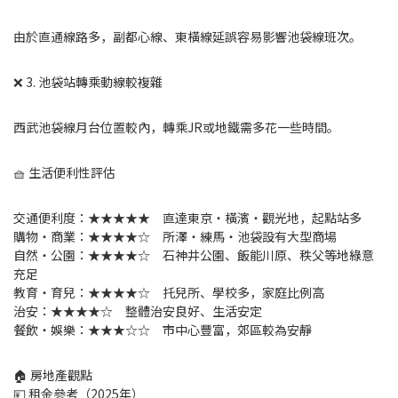
由於直通線路多，副都心線、東橫線延誤容易影響池袋線班次。
❌ 3. 池袋站轉乘動線較複雜
西武池袋線月台位置較內，轉乘JR或地鐵需多花一些時間。
🧺 生活便利性評估
交通便利度：★★★★★ 直達東京・橫濱・觀光地，起點站多
購物・商業：★★★★☆ 所澤・練馬・池袋設有大型商場
自然・公園：★★★★☆ 石神井公園、飯能川原、秩父等地綠意
充足
教育・育兒：★★★★☆ 托兒所、學校多，家庭比例高
治安：★★★★☆ 整體治安良好、生活安定
餐飲・娛樂：★★★☆☆ 市中心豐富，郊區較為安靜
🏠 房地產觀點
💴 租金參考（2025年）