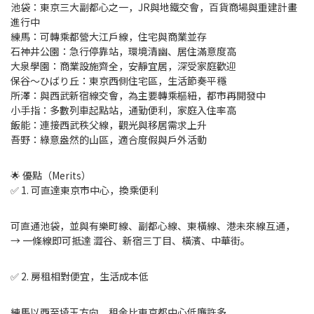
池袋：東京三大副都心之一，JR與地鐵交會，百貨商場與重建計畫
進行中
練馬：可轉乘都營大江戶線，住宅與商業並存
石神井公園：急行停靠站，環境清幽、居住滿意度高
大泉學園：商業設施齊全，安靜宜居，深受家庭歡迎
保谷～ひばり丘：東京西側住宅區，生活節奏平穩
所澤：與西武新宿線交會，為主要轉乘樞紐，都市再開發中
小手指：多數列車起點站，通勤便利，家庭入住率高
飯能：連接西武秩父線，觀光與移居需求上升
吾野：綠意盎然的山區，適合度假與戶外活動
🌟 優點（Merits）
✅ 1. 可直達東京市中心，換乘便利
可直通池袋，並與有樂町線、副都心線、東橫線、港未來線互通，
→ 一條線即可抵達 澀谷、新宿三丁目、橫濱、中華街。
✅ 2. 房租相對便宜，生活成本低
練馬以西至埼玉方向，租金比東京都中心低廉許多，