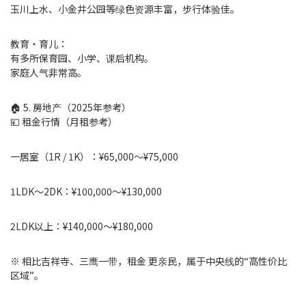
玉川上水、小金井公园等绿色资源丰富，步行体验佳。
教育・育儿：
有多所保育园、小学、课后机构。
家庭人气非常高。
🏠 5. 房地产（2025年参考）
💴 租金行情（月租参考）
一居室（1R / 1K）：¥65,000〜¥75,000
1LDK〜2DK：¥100,000〜¥130,000
2LDK以上：¥140,000〜¥180,000
※ 相比吉祥寺、三鹰一带，租金 更亲民，属于中央线的“高性价比
区域”。