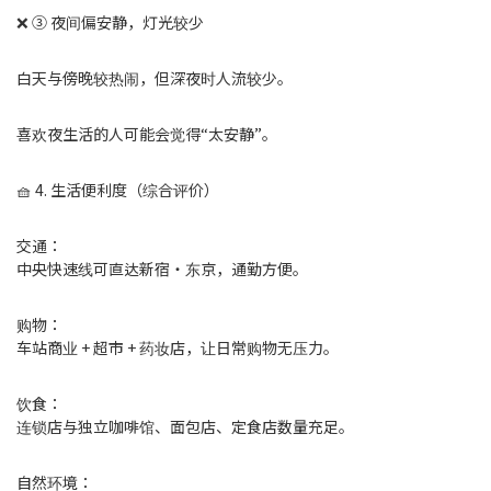
❌ ③ 夜间偏安静，灯光较少
白天与傍晚较热闹，但深夜时人流较少。
喜欢夜生活的人可能会觉得“太安静”。
🧺 4. 生活便利度（综合评价）
交通：
中央快速线可直达新宿・东京，通勤方便。
购物：
车站商业 + 超市 + 药妆店，让日常购物无压力。
饮食：
连锁店与独立咖啡馆、面包店、定食店数量充足。
自然环境：