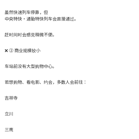
虽然快速列车停靠，但
中央特快・通勤特快列车会直接通过。
赶时间时会感觉稍微不便。
❌ ② 商业规模较小
车站前没有大型购物中心。
若想购物、看电影、约会，多数人会前往：
吉祥寺
立川
三鹰