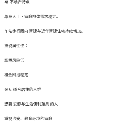
🏘 不动产特点
单身人士・家庭群体需求稳定。
车站步行圈内 新建与近年新建住宅持续增加。
投资属性佳：
空置风险低
租金回报稳定
🎯 6. 适合居住的人群
想要 安静与生活便利兼具 的人
重视治安、教育环境的家庭