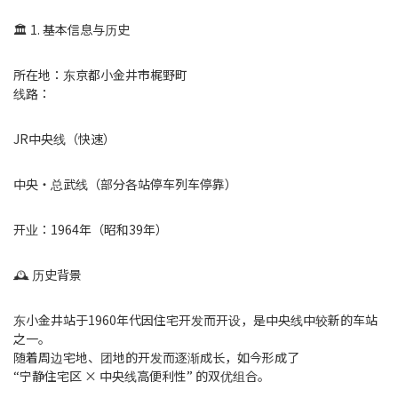
🏛 1. 基本信息与历史
所在地：东京都小金井市梶野町
线路：
JR中央线（快速）
中央・总武线（部分各站停车列车停靠）
开业：1964年（昭和39年）
🕰 历史背景
东小金井站于1960年代因住宅开发而开设，是中央线中较新的车站
之一。
随着周边宅地、团地的开发而逐渐成长，如今形成了
“宁静住宅区 × 中央线高便利性” 的双优组合。