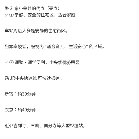
🌟 2. 东小金井的优点（亮点）
✅ ① 宁静、安全的住宅区，适合家庭
车站周边大多是安静的住宅街区。
犯罪率较低，被视为 “适合育儿、生活安心” 的区域。
✅ ② 通勤・通学便利，中央线优势明显
乘 JR中央快速线 可快速抵达：
新宿：约30分钟
东京：约40分钟
近邻吉祥寺、三鹰、国分寺等大型枢纽站。