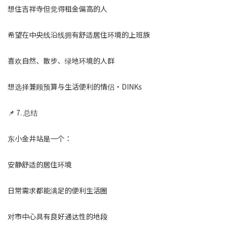
想住吉祥寺但觉得租金偏高的人
希望在中央线沿线拥有舒适居住环境的上班族
喜欢自然、散步、绿地环境的人群
想选择兼顾预算与生活便利的情侣・DINKs
📌 7. 总结
东小金井站是一个：
安静舒适的居住环境
日常需求都能满足的便利生活圈
对市中心具有良好通达性的地段