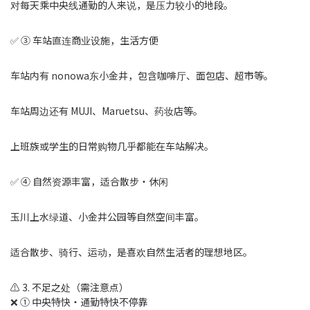
对每天乘中央线通勤的人来说，是压力较小的地段。
✅ ③ 车站直连商业设施，生活方便
车站内有 nonowa东小金井，包含咖啡厅、面包店、超市等。
车站周边还有 MUJI、Maruetsu、药妆店等。
上班族或学生的日常购物几乎都能在车站解决。
✅ ④ 自然资源丰富，适合散步・休闲
玉川上水绿道、小金井公园等自然空间丰富。
适合散步、骑行、运动，是喜欢自然生活者的理想地区。
⚠️ 3. 不足之处（需注意点）
❌ ① 中央特快・通勤特快不停靠