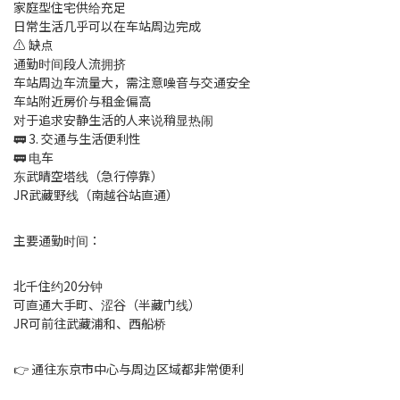
家庭型住宅供给充足
日常生活几乎可以在车站周边完成
⚠️ 缺点
通勤时间段人流拥挤
车站周边车流量大，需注意噪音与交通安全
车站附近房价与租金偏高
对于追求安静生活的人来说稍显热闹
🚃 3. 交通与生活便利性
🚃 电车
东武晴空塔线（急行停靠）
JR武藏野线（南越谷站直通）
主要通勤时间：
北千住约20分钟
可直通大手町、涩谷（半藏门线）
JR可前往武藏浦和、西船桥
👉 通往东京市中心与周边区域都非常便利