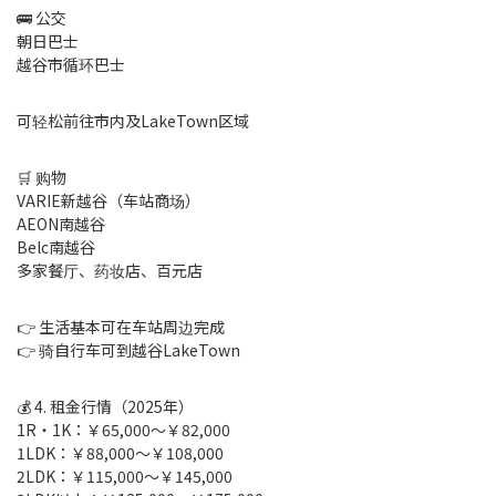
🚌 公交
朝日巴士
越谷市循环巴士
可轻松前往市内及LakeTown区域
🛒 购物
VARIE新越谷（车站商场）
AEON南越谷
Belc南越谷
多家餐厅、药妆店、百元店
👉 生活基本可在车站周边完成
👉 骑自行车可到越谷LakeTown
💰 4. 租金行情（2025年）
1R・1K：￥65,000～￥82,000
1LDK：￥88,000～￥108,000
2LDK：￥115,000～￥145,000