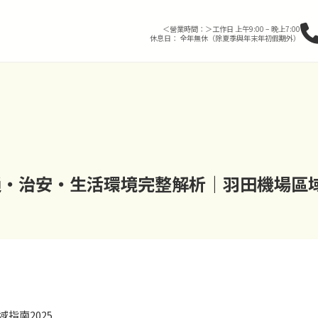
＜營業時間：＞工作日 上午9:00 – 晚上7:00
休息日： 全年無休（除夏季與年末年初假期外）
交通・治安・生活環境完整解析｜羽田機場區
指南2025