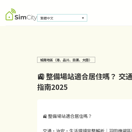
繁體中文
城南地區（港、品川、目黑、大田）
🚉 整備場站適合居住嗎？ 
指南2025
🚉 整備場站適合居住嗎？
交通・治安・生活環境完整解析｜羽田機場區域