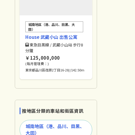
城南地區（港、品川、目黑、大
田）
House 武藏小山 出售公寓
東急目黑線 / 武藏小山站 步行8
分鐘
￥125,000,000
(每月管理費：)
東京都品川區荏原2丁目16-28//142.50m
按地區分類的車站和街區資訊
城南地區（港、品川、目黑、
大田）