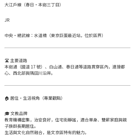
大江戶線（春日・本鄉三丁目）
JR
中央・總武線：水道橋（東京巨蛋最近站，位於區界）
🛣 主要道路
本鄉通（國道 17 號）、白山通、春日通等道路貫穿區內，連接都
心、西北部與隅田川沿岸。
🏠 居住・生活視角（專業觀點）
🎓 文教品牌
教育機構密集，治安良好，住宅街靜謐，適合單身、雙薪家庭與親
子族群長期居住。
生活與文化自然融合，是文京區特有的魅力。