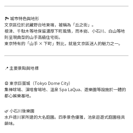
🏞 城市特色與地形
文京區位於武藏野台地東端，被稱為「丘之街」。
根津、千駄木等地保留濃厚下町風情，而本鄉、小石川、白山等地
則呈現典型的山手高級住宅街。
東京特有的「山手 × 下町」對比，就是文京區迷人的魅力之一。
📍 主要景點與地標
🎡 東京巨蛋城（Tokyo Dome City）
集棒球場、演唱會場地、溫泉 Spa LaQua、遊樂園等設施於一體的
都心娛樂基地。
🌿 小石川後樂園
水戶德川家所建的大名庭園。四季景色優雅，池泉迴遊式庭園極具
韻味。