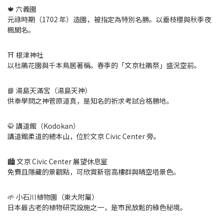
🍁 六義園
元祿時期（1702 年）造園，被指定為特別名勝。以垂枝櫻與秋季夜
楓聞名。
⛩ 根津神社
以杜鵑花園與千本鳥居著稱。春季的「文京杜鵑祭」盛況空前。
📘 湯島天滿宮（湯島天神）
供奉學問之神菅原道真，是知名的祈求考試合格勝地。
🥋 講道館（Kodokan）
講道館柔道的總本山，位於文京 Civic Center 旁。
🏙 文京 Civic Center 展望休息室
免費且隱藏的景觀點，可欣賞新宿高樓群與晴空塔景色。
🌱 小石川植物園（東大附屬）
日本最古老的植物研究設施之一，是市民放鬆的綠色秘境。