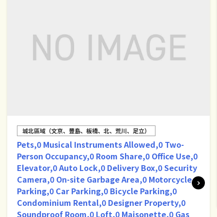
城北區域（文京、豐島、板橋、北、荒川、足立）
Pets,0 Musical Instruments Allowed,0 Two-
Person Occupancy,0 Room Share,0 Office Use,0
Elevator,0 Auto Lock,0 Delivery Box,0 Security
Camera,0 On-site Garbage Area,0 Motorcycle
Parking,0 Car Parking,0 Bicycle Parking,0
Condominium Rental,0 Designer Property,0
Soundproof Room,0 Loft,0 Maisonette,0 Gas