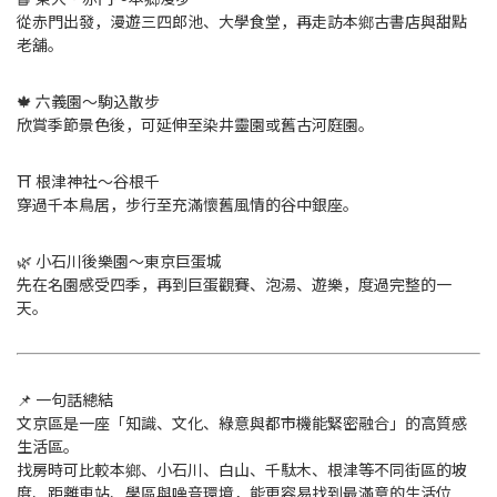
從赤門出發，漫遊三四郎池、大學食堂，再走訪本鄉古書店與甜點
老舖。
🍁 六義園〜駒込散步
欣賞季節景色後，可延伸至染井靈園或舊古河庭園。
⛩ 根津神社〜谷根千
穿過千本鳥居，步行至充滿懷舊風情的谷中銀座。
🌿 小石川後樂園〜東京巨蛋城
先在名園感受四季，再到巨蛋觀賽、泡湯、遊樂，度過完整的一
天。
📌 一句話總結
文京區是一座「知識、文化、綠意與都市機能緊密融合」的高質感
生活區。
找房時可比較本鄉、小石川、白山、千駄木、根津等不同街區的坡
度、距離車站、學區與噪音環境，能更容易找到最滿意的生活位