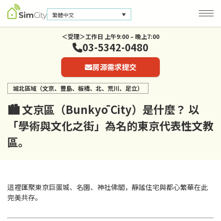
繁體中文
＜受理＞工作日 上午9:00 – 晚上7:00
03-5342-0480
公司資訊
房源需求提交
聯絡我們
城北區域（文京、豐島、板橋、北、荒川、足立）
隱私保護政策
🏙 文京區（Bunkyō City）是什麼？ 以
「學術與文化之街」為名的東京代表性文教
區。
這裡匯聚東京巨蛋城、名園、神社佛閣，靜謐住宅與都心繁華在此
完美共存。