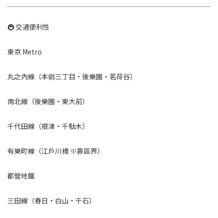
🚇 交通便利性
東京 Metro
丸之內線（本鄉三丁目・後樂園・茗荷谷）
南北線（後樂園・東大前）
千代田線（根津・千駄木）
有樂町線（江戶川橋 ※靠區界）
都營地鐵
三田線（春日・白山・千石）