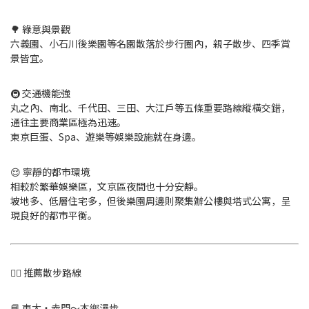
🌳 綠意與景觀
六義園、小石川後樂園等名園散落於步行圈內，親子散步、四季賞
景皆宜。
🚇 交通機能強
丸之內、南北、千代田、三田、大江戶等五條重要路線縱橫交錯，
通往主要商業區極為迅速。
東京巨蛋、Spa、遊樂等娛樂設施就在身邊。
😌 寧靜的都市環境
相較於繁華娛樂區，文京區夜間也十分安靜。
坡地多、低層住宅多，但後樂園周邊則聚集辦公樓與塔式公寓，呈
現良好的都市平衡。
🚶‍♂️ 推薦散步路線
📘 東大・赤門〜本鄉漫步