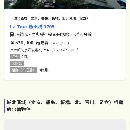
城北區域（文京、豐島、板橋、北、荒川、足立）
La Tour 飯田橋 1205
JR總武・中央緩行線 飯田橋站／步行6分鐘
￥520,000
(管理費：￥20,000)
東京都文京區後樂2丁目6-1/1SLDK/75.10㎡
押金
0個月
保證金
禮金（不退還）
0個月
城北區域（文京、豐島、板橋、北、荒川、足立）推薦
的出售物件