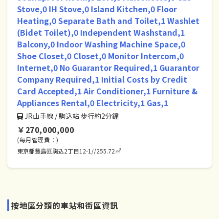
Stove,0 IH Stove,0 Island Kitchen,0 Floor
Heating,0 Separate Bath and Toilet,1 Washlet
(Bidet Toilet),0 Independent Washstand,1
Balcony,0 Indoor Washing Machine Space,0
Shoe Closet,0 Closet,0 Monitor Intercom,0
Internet,0 No Guarantor Required,1 Guarantor
Company Required,1 Initial Costs by Credit
Card Accepted,1 Air Conditioner,1 Furniture &
Appliances Rental,0 Electricity,1 Gas,1
JR山手線 / 駒込站 步行約2分鐘
￥270,000,000
(每月管理費：)
東京都豐島區駒込2丁目12-1//255.72㎡
按地區分類的車站和街區資訊