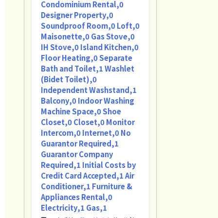
Condominium Rental,0
Designer Property,0
Soundproof Room,0 Loft,0
Maisonette,0 Gas Stove,0
IH Stove,0 Island Kitchen,0
Floor Heating,0 Separate
Bath and Toilet,1 Washlet
(Bidet Toilet),0
Independent Washstand,1
Balcony,0 Indoor Washing
Machine Space,0 Shoe
Closet,0 Closet,0 Monitor
Intercom,0 Internet,0 No
Guarantor Required,1
Guarantor Company
Required,1 Initial Costs by
Credit Card Accepted,1 Air
Conditioner,1 Furniture &
Appliances Rental,0
Electricity,1 Gas,1