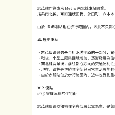
志茂站作為東京 Metro 南北線車站開業。
搭乘南北線，可直通飯田橋、永田町、六本木
由於 JR 赤羽站也在步行範圍內，因此不只
🕰 歷史重點
・志茂周邊過去是荒川氾濫平原的一部分，曾
・戰後，小型工廠與團地增加，逐漸發展為住
・南北線開業後，前往都心方向的交通便利性
・現在，這裡是傳統住宅街與日常生活設施共
・由於赤羽站位於步行範圍內，近年也受到重
🌟 2. 優點
✅ ① 安靜沉穩的住宅街
志茂站周邊以獨棟住宅與低層公寓為主，是氛