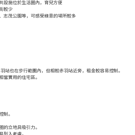
共設施位於生活圈內，育兒方便
街較少
、志茂公園等，可感受綠意的場所較多
並且赤羽站也在步行範圍內，但相較赤羽站近旁，租金較容易控制。
相當實用的住宅區。
控制。
圈的立地具吸引力。
容易列入考慮。