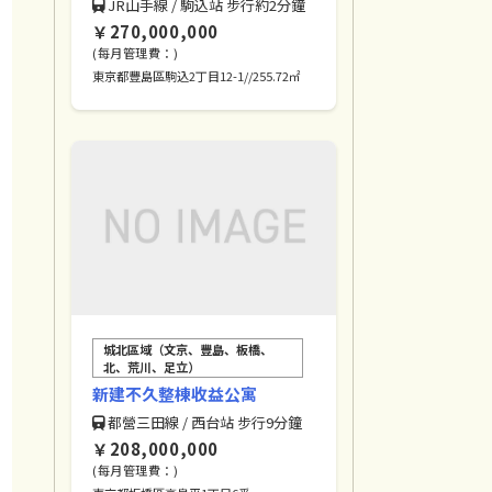
JR山手線 / 駒込站 步行約2分鐘
￥270,000,000
(每月管理費：)
東京都豐島區駒込2丁目12-1//255.72㎡
城北區域（文京、豐島、板橋、
北、荒川、足立）
新建不久整棟收益公寓
都營三田線 / 西台站 步行9分鐘
￥208,000,000
(每月管理費：)