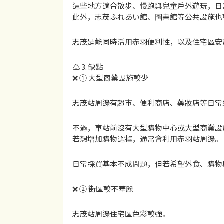
這些地方適合散步、慢跑與兒童戶外遊玩，日
此外，志茂ふれあい館、圖書館等公共設施也
志茂是能同時活用赤羽便利性，以及住宅區安
⚠️ 3. 缺點
❌ ① 大型商業設施較少
志茂站周邊有超市、便利商店、藥妝店等日常
不過，車站前沒有大型購物中心或大型商業設
若想增加購物選擇，通常會利用赤羽站周邊。
日常採買基本不成問題，但若希望外食、購物
❌ ② 街區較不華麗
志茂站周邊住宅區色彩較強。