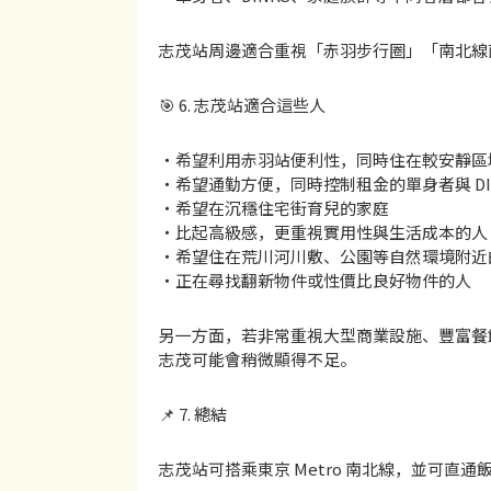
志茂站周邊適合重視「赤羽步行圈」「南北線
🎯 6. 志茂站適合這些人
・希望利用赤羽站便利性，同時住在較安靜區
・希望通勤方便，同時控制租金的單身者與 DI
・希望在沉穩住宅街育兒的家庭
・比起高級感，更重視實用性與生活成本的人
・希望住在荒川河川敷、公園等自然環境附近
・正在尋找翻新物件或性價比良好物件的人
另一方面，若非常重視大型商業設施、豐富餐
志茂可能會稍微顯得不足。
📌 7. 總結
志茂站可搭乘東京 Metro 南北線，並可直