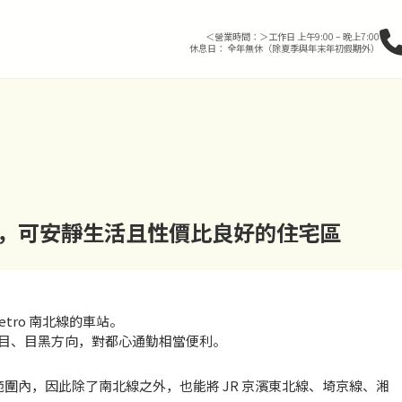
＜營業時間：＞工作日 上午9:00 – 晚上7:00
休息日： 全年無休（除夏季與年末年初假期外）
內，可安靜生活且性價比良好的住宅區
tro 南北線的車站。
目、目黑方向，對都心通勤相當便利。
的範圍內，因此除了南北線之外，也能將 JR 京濱東北線、埼京線、湘