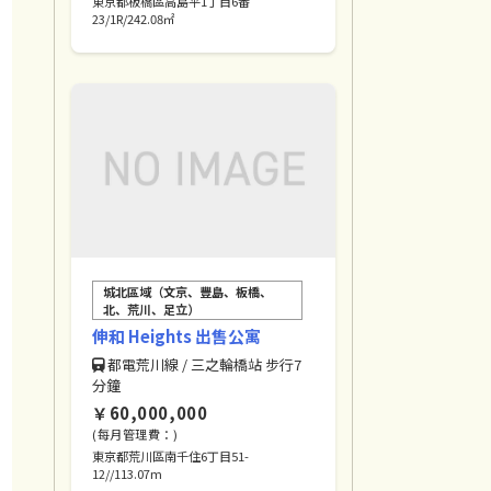
東京都板橋區高島平1丁目6番
23/1R/242.08㎡
城北區域（文京、豐島、板橋、
北、荒川、足立）
伸和 Heights 出售公寓
都電荒川線 / 三之輪橋站 步行7
分鐘
￥60,000,000
(每月管理費：)
東京都荒川區南千住6丁目51-
12//113.07m