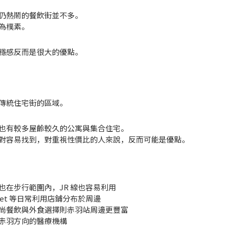
仍熱鬧的餐飲街並不多。
為樸素。
穩感反而是很大的優點。
傳統住宅街的區域。
也有較多屋齡較久的公寓與集合住宅。
對容易找到，對重視性價比的人來說，反而可能是優點。
在步行範圍內，JR 線也容易利用
Basket 等日常利用店鋪分布於周邊
尚餐飲與外食選擇則赤羽站周邊更豐富
赤羽方向的醫療機構