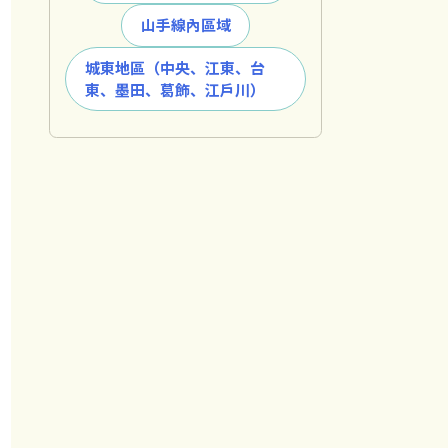
山手線內區域
城東地區（中央、江東、台
東、墨田、葛飾、江戶川）