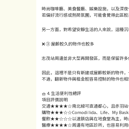
時尚咖啡廳、美食餐廳、娛樂設施，以及深夜
若偏好流行感或熱鬧氛圍，可能會覺得此區較
另一方面，對希望安靜生活的人來說，這種沉
❌ ③ 屋齡較久的物件也較多
志茂站周邊並非大型再開發區，而是保留許多
因此，這裡不是只有新建或屋齡較新的物件，
不過，翻新物件與租金較容易控制的物件也相
🧺 4. 生活便利性總評
項目評價說明
交通★★★★☆南北線可直通都心，且赤羽站也
購物★★★☆☆Comodi Iida、Life、My 
餐飲★★☆☆☆以連鎖店與在地食堂為主，時
醫療★★★★☆周邊有地區診所，也容易利用