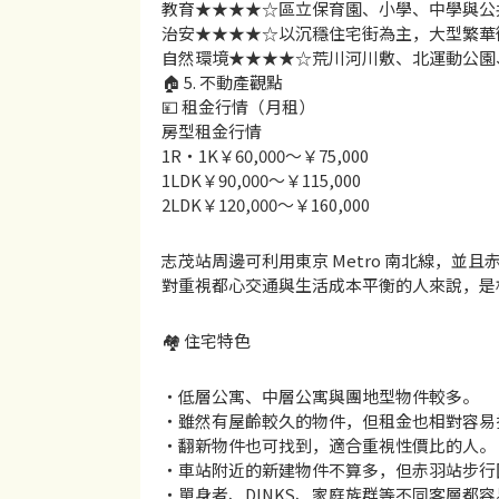
教育★★★★☆區立保育園、小學、中學與公
治安★★★★☆以沉穩住宅街為主，大型繁華
自然環境★★★★☆荒川河川敷、北運動公園
🏠 5. 不動產觀點
💴 租金行情（月租）
房型租金行情
1R・1K￥60,000〜￥75,000
1LDK￥90,000〜￥115,000
2LDK￥120,000〜￥160,000
志茂站周邊可利用東京 Metro 南北線，
對重視都心交通與生活成本平衡的人來說，是
🏘 住宅特色
・低層公寓、中層公寓與團地型物件較多。
・雖然有屋齡較久的物件，但租金也相對容易
・翻新物件也可找到，適合重視性價比的人。
・車站附近的新建物件不算多，但赤羽站步行
・單身者、DINKS、家庭族群等不同客層都