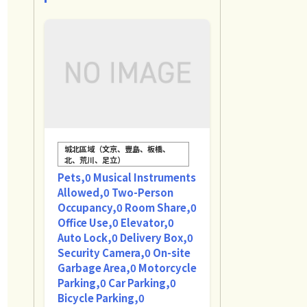
城北區域（文京、豐島、板橋、
北、荒川、足立）
Pets,0 Musical Instruments
Allowed,0 Two-Person
Occupancy,0 Room Share,0
Office Use,0 Elevator,0
Auto Lock,0 Delivery Box,0
Security Camera,0 On-site
Garbage Area,0 Motorcycle
Parking,0 Car Parking,0
Bicycle Parking,0