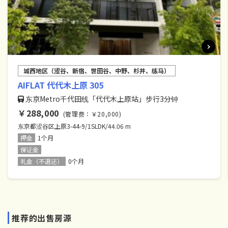
城西地区（涩谷、新宿、世田谷、中野、杉并、练马）
AIFLAT 代代木上原 305
东京Metro千代田线「代代木上原站」步行3分钟
￥288,000
(管理费：￥20,000)
东京都涩谷区上原3-44-9/1SLDK/44.06 m
押金
1个月
保证金
礼金（不退还）
0个月
推荐的出售房源