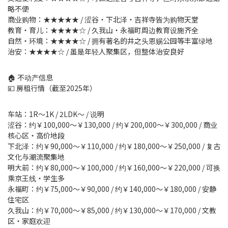
略不便
商业购物：★★★★★ / 涩谷・下北泽・吉祥寺皆为购物天堂
教育・育儿：★★★★☆ / 久我山・永福町周边教育设施齐全
自然・环境：★★★★☆ / 拥有著名的井之头恩赐公园等丰富绿地
治安：★★★★☆ / 虽是年轻人聚集区，但整体治安良好
🏠 不动产信息
💴 房租行情（截至2025年）
车站：1R〜1K / 2LDK〜 / 说明
涩谷：约￥100,000〜￥130,000 / 约￥200,000〜￥300,000 / 商业
核心区・高价地段
下北泽：约￥90,000〜￥110,000 / 约￥180,000〜￥250,000 / 复古
文化与潮流聚集地
明大前：约￥80,000〜￥100,000 / 约￥160,000〜￥220,000 / 可换
乘京王线・学生多
永福町：约￥75,000〜￥90,000 / 约￥140,000〜￥180,000 / 安静
住宅区
久我山：约￥70,000〜￥85,000 / 约￥130,000〜￥170,000 / 文教
区・家庭欢迎