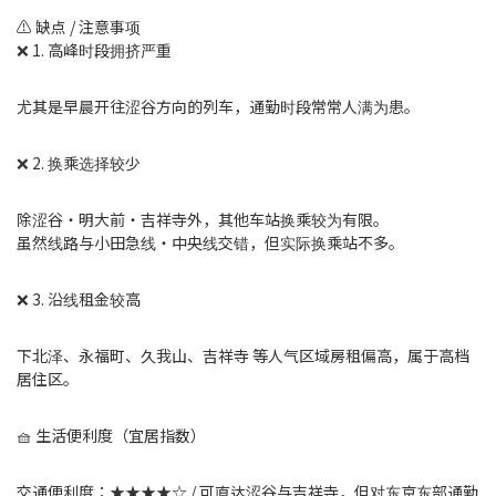
⚠️ 缺点 / 注意事项
❌ 1. 高峰时段拥挤严重
尤其是早晨开往涩谷方向的列车，通勤时段常常人满为患。
❌ 2. 换乘选择较少
除涩谷・明大前・吉祥寺外，其他车站换乘较为有限。
虽然线路与小田急线・中央线交错，但实际换乘站不多。
❌ 3. 沿线租金较高
下北泽、永福町、久我山、吉祥寺 等人气区域房租偏高，属于高档
居住区。
🧺 生活便利度（宜居指数）
交通便利度：★★★★☆ / 可直达涩谷与吉祥寺，但对东京东部通勤