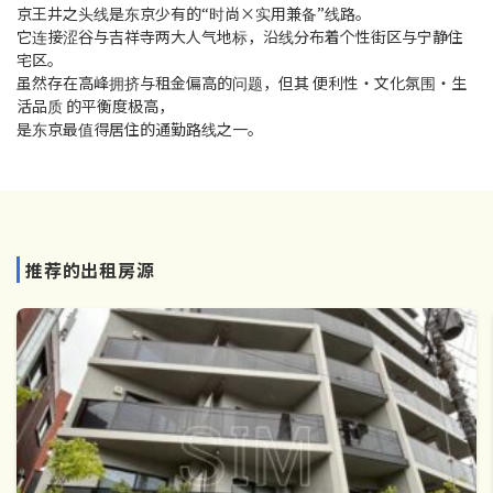
京王井之头线是东京少有的“时尚×实用兼备”线路。
它连接涩谷与吉祥寺两大人气地标，沿线分布着个性街区与宁静住
宅区。
虽然存在高峰拥挤与租金偏高的问题，但其 便利性・文化氛围・生
活品质 的平衡度极高，
是东京最值得居住的通勤路线之一。
推荐的出租房源