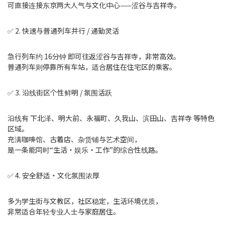
可直接连接东京两大人气与文化中心——涩谷与吉祥寺。
✅ 2. 快速与普通列车并行 / 通勤灵活
急行列车约 16分钟 即可往返涩谷与吉祥寺，非常高效。
普通列车则停靠所有车站，适合居住在住宅区的乘客。
✅ 3. 沿线街区个性鲜明 / 氛围活跃
沿线有 下北泽、明大前、永福町、久我山、滨田山、吉祥寺 等特色
区域。
充满咖啡馆、古着店、杂货铺与艺术空间，
是一条能同时“生活・娱乐・工作”的综合性线路。
✅ 4. 安全舒适・文化氛围浓厚
多为学生街与文教区，社区稳定，生活环境优质，
非常适合年轻专业人士与家庭居住。