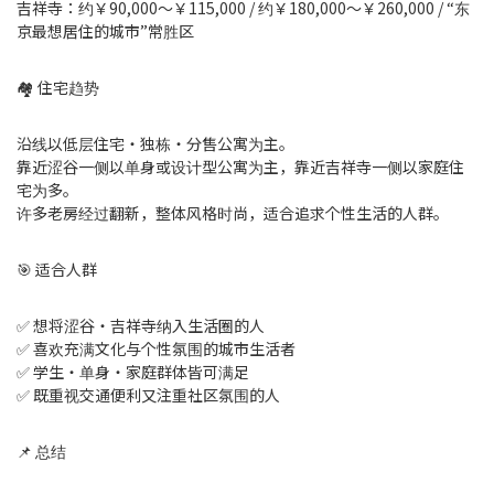
吉祥寺：约￥90,000〜￥115,000 / 约￥180,000〜￥260,000 / “东
京最想居住的城市”常胜区
🏘 住宅趋势
沿线以低层住宅・独栋・分售公寓为主。
靠近涩谷一侧以单身或设计型公寓为主，靠近吉祥寺一侧以家庭住
宅为多。
许多老房经过翻新，整体风格时尚，适合追求个性生活的人群。
🎯 适合人群
✅ 想将涩谷・吉祥寺纳入生活圈的人
✅ 喜欢充满文化与个性氛围的城市生活者
✅ 学生・单身・家庭群体皆可满足
✅ 既重视交通便利又注重社区氛围的人
📌 总结