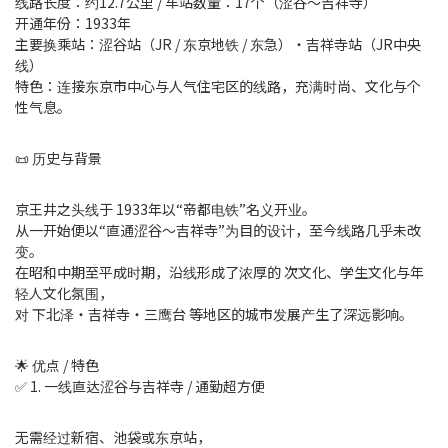
线路长度：约12.7公里 / 车站数量：17个（涩谷〜吉祥寺）
开通年份：1933年
主要换乘站：涩谷站（JR / 东京地铁 / 东急）・吉祥寺站（JR中央
线）
特色：连接东京市中心与人气住宅区的线路，充满时尚、文化与个
性气息。
📜 历史与背景
京王井之头线于 1933年以“帝都电铁”名义开业。
从一开始便以“直通涩谷〜吉祥寺”为目的设计，至今线路几乎未改
变。
在昭和中期至平成时期，沿线形成了浓厚的 次文化、学生文化与年
轻人文化氛围，
对 下北泽・吉祥寺・三鹰台 等地区的城市发展产生了深远影响。
🌟 优点 / 特色
✅ 1. 一线直达涩谷与吉祥寺 / 通勤超方便
无需经过新宿、池袋或东京站，