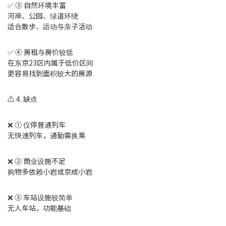
✅ ③ 自然环境丰富
河岸、公园、绿道环绕
适合散步、运动与亲子活动
✅ ④ 房租与房价较低
在东京23区内属于低价区间
更容易找到面积较大的房源
⚠️ 4. 缺点
❌ ① 仅停普通列车
无快速列车，通勤需换乘
❌ ② 商业设施不足
购物多依赖小岩或京成小岩
❌ ③ 车站设施较简单
无人车站，功能基础