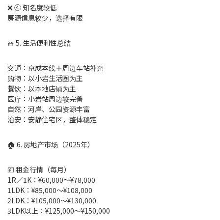
❌ ④ 知名度较低
房源信息较少，选择有限
🧺 5. 生活便利性总结
交通：京成本线＋周边车站补充
购物：以小岩生活圈为主
餐饮：以本地店铺为主
医疗：小岩站周边较完善
自然：河岸、公园资源丰富
治安：安静住宅区，整体稳定
🏠 6. 房地产市场（2025年）
💴 租金行情（每月）
1R／1K：¥60,000～¥78,000
1LDK：¥85,000～¥108,000
2LDK：¥105,000～¥130,000
3LDK以上：¥125,000～¥150,000