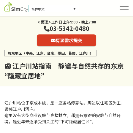
简体中文
＜受理＞工作日 上午9:00 – 晚上7:00
03-5342-0480
公司信息
房源需求提交
联系我们
城东地区（中央、江东、台东、墨田、葛饰、江户川）
隐私保护政策
🚉 江户川站指南｜静谧与自然共存的东京
“隐藏宜居地”
江户川站位于京成本线，是一座各站停靠站，周边以住宅区为主，
紧邻江户川河岸。
这里没有大型商业设施与高楼林立，却拥有难得的安静与自然环
境，是近年来逐渐受到关注的“下町隐藏居住区”。