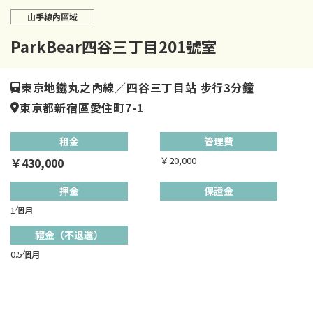
山手線內區域
ParkBear四谷三丁目201號室
東京地鐵丸之內線／四谷三丁目站 步行3分鐘
東京都新宿區愛住町7-1
租金
管理費
￥20,000
￥430,000
押金
保證金
1個月
禮金（不退還）
0.5個月