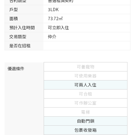
合約類型
普通租賃契約
戶型
3LDK
面積
73.72㎡
預計入住時間
可立即入住
交易類型
仲介
是否在招租
可養寵物
優選條件
可使用樂器
可兩人入住
可合租
可作辦公室
電梯
自動門鎖
包裹收發箱