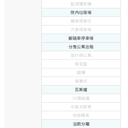
監視攝影機
院內垃圾場
機車停車位
汽車停車場
腳踏車停車場
分售公寓出租
設計師公寓
隔音室
閣樓
複層式
瓦斯爐
IH電磁爐
中島式廚房
地板暖氣
浴廁分離