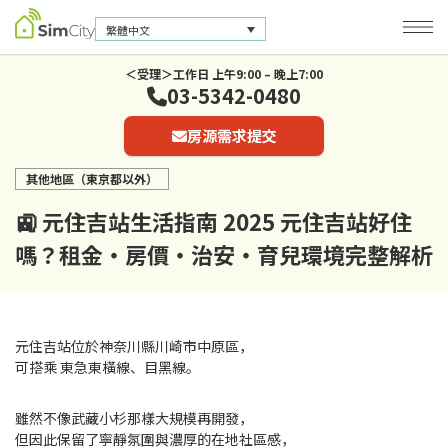
繁體中文
＜受理＞工作日 上午9:00 – 晚上7:00
03-5342-0480
公司資訊
房源需求提交
聯絡我們
其他地區（東京都以外）
隱私保護政策
🚉 元住吉站生活指南 2025 元住吉站好住
嗎？租金・房價・治安・育兒環境完整解析
元住吉站位於神奈川縣川崎市中原區，
可搭乘 東急東橫線、目黑線。
雖然不像武藏小杉那樣大規模再開發，
但因此保留了寧靜氛圍與濃厚的在地社區感，