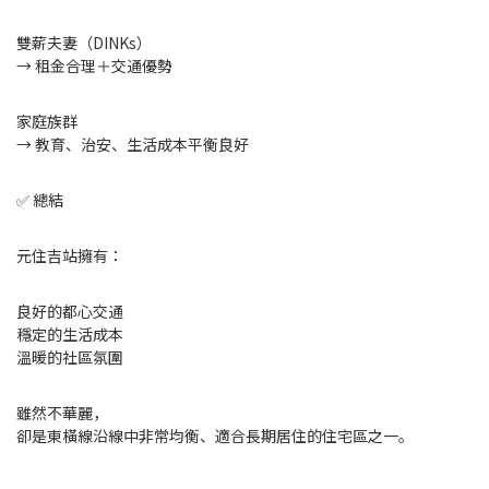
雙薪夫妻（DINKs）
→ 租金合理＋交通優勢
家庭族群
→ 教育、治安、生活成本平衡良好
✅ 總結
元住吉站擁有：
良好的都心交通
穩定的生活成本
溫暖的社區氛圍
雖然不華麗，
卻是東橫線沿線中非常均衡、適合長期居住的住宅區之一。