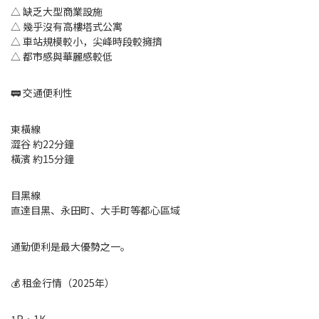
△ 缺乏大型商業設施
△ 幾乎沒有高樓塔式公寓
△ 車站規模較小，尖峰時段較擁擠
△ 都市感與華麗感較低
🚃 交通便利性
東橫線
澀谷 約22分鐘
橫濱 約15分鐘
目黑線
直達目黑、永田町、大手町等都心區域
通勤便利是最大優勢之一。
💰 租金行情（2025年）