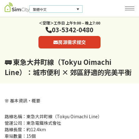
繁體中文
＜受理＞工作日 上午9:00 – 晚上7:00
03-5342-0480
公司資訊
房源需求提交
聯絡我們
隱私保護政策
🚃 東急大井町線（Tokyu Oimachi
Line）：城市便利 × 郊區舒適的完美平衡
🌸 基本資訊・概要
路線名稱：東急大井町線（Tokyu Oimachi Line）
營運公司：東急電鐵株式會社
路線長度：約12.4km
車站數量：15個