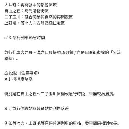
大井町：再開發中的都會區域
自由之丘：時尚購物街區
二子玉川：融合商業與自然的再開發區
上野毛・等々力：安靜高級住宅區
✅ 3. 急行列車節省時間
急行列車大井町〜溝之口最快約18分鐘 / 亦是田園都市線的「分流
路線」。
⚠️ 缺點（注意事項）
❌ 1. 擁擠度略高
特別是在自由之丘〜二子玉川區間或急行時段，車廂較為擁擠。
❌ 2. 急行停靠站與普通站便利性落差
例如等々力・上野毛等僅停普通列車的車站，發車間隔相對較長。