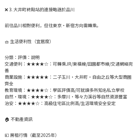
❌ 3. 大井町終點站的連接略遜於品川
前往品川相對便利，但往東京・新宿方向需轉乘。
🧺 生活便利性（宜居度）
分類：評價：說明
交通便利：★★★★☆：可轉乘JR/東橫線/田園都市線/交通網絡完
善
商業設施：★★★★★：二子玉川・大井町・自由之丘等大型商圈
齊全
教育環境：★★★★☆：學區評價高/可就讀多所知名私立學校
自然・環境：★★★★☆：多摩川・等々力溪谷等自然資源豐富
治安：★★★★☆：高級住宅區比例高/生活環境安全安定
🏠 不動產資訊
💴 房租行情（截至2025年）