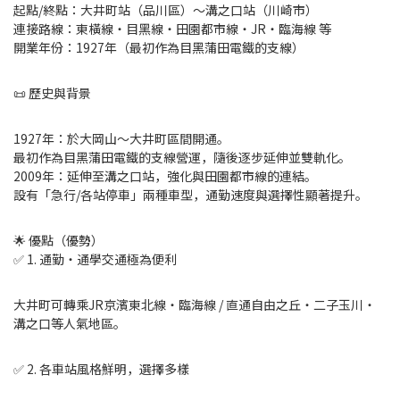
起點/終點：大井町站（品川區）〜溝之口站（川崎市）
連接路線：東橫線・目黑線・田園都市線・JR・臨海線 等
開業年份：1927年（最初作為目黑蒲田電鐵的支線）
📜 歷史與背景
1927年：於大岡山〜大井町區間開通。
最初作為目黑蒲田電鐵的支線營運，隨後逐步延伸並雙軌化。
2009年：延伸至溝之口站，強化與田園都市線的連結。
設有「急行/各站停車」兩種車型，通勤速度與選擇性顯著提升。
🌟 優點（優勢）
✅ 1. 通勤・通學交通極為便利
大井町可轉乘JR京濱東北線・臨海線 / 直通自由之丘・二子玉川・
溝之口等人氣地區。
✅ 2. 各車站風格鮮明，選擇多樣