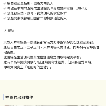
✅ 需要通勤至品川・澀谷方向的人
✅ 希望在車站附近完成生活圈的單身或雙薪家庭（DINKs）
✅ 想兼顧自然・教育・商業便利的家庭族群
✅ 想避開東橫線或田園都市線擁擠通勤的人
📌 總結
東急大井町線是一條融合都會活力與郊區寧靜的理想通勤路線。
連結自由之丘・二子玉川・大井町等人氣地區，同時擁有安靜的住
宅街區。
此路線在生活便利性與居住舒適度之間取得完美平衡。
雖有早高峰擁擠與急行/普通站便利性差異，但只要選對車站，
即可實現真正「剛剛好的生活」。
推薦的出租物件