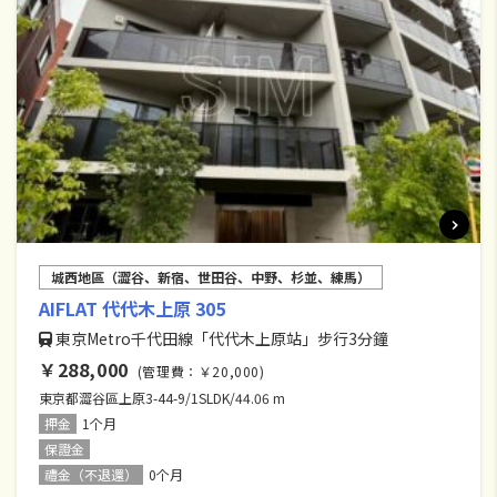
城西地區（澀谷、新宿、世田谷、中野、杉並、練馬）
AIFLAT 代代木上原 305
東京Metro千代田線「代代木上原站」步行3分鐘
￥288,000
(管理費：￥20,000)
東京都澀谷區上原3-44-9/1SLDK/44.06 m
押金
1个月
保證金
禮金（不退還）
0个月