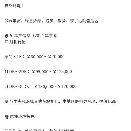
自然环境：
公园丰富、绿意浓厚，跑步、散步、亲子活动皆适合
🏠 5. 房产信息（2024 年参考）
💴 月租行情
单间・1K： ￥60,000〜￥70,000
1LDK〜2DK： ￥95,000〜￥125,000
2LDK〜3LDK： ￥130,000〜￥170,000
※ 与中央线沿线其他车站相比，本地区房租更合理，性价比高
🏘 居住环境特色