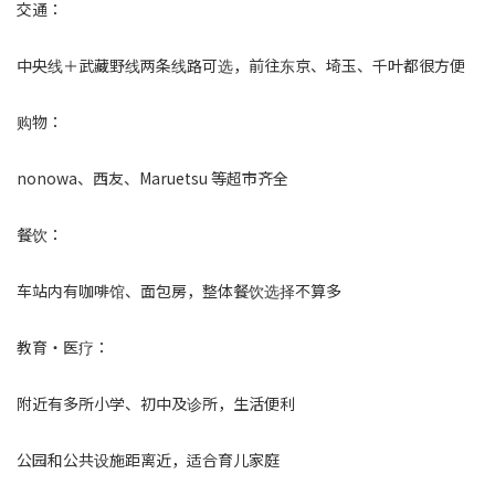
交通：
中央线＋武藏野线两条线路可选，前往东京、埼玉、千叶都很方便
购物：
nonowa、西友、Maruetsu 等超市齐全
餐饮：
车站内有咖啡馆、面包房，整体餐饮选择不算多
教育・医疗：
附近有多所小学、初中及诊所，生活便利
公园和公共设施距离近，适合育儿家庭