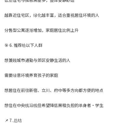
低层住宅与独栋房屋多，整体安静舒适
越靠近住宅区，绿化越丰富，适合重视居住环境的人
分售型公寓逐渐增加，家庭居住比例上升
🎯 6. 推荐给以下人群
想兼顾城市通勤与郊区安静生活的人
需要绿意环境养育孩子的家庭
想居住在前往新宿、立川、府中等多方向都方便的地点
想住在中央线沿线但希望降低房租负担的单身者・学生
📌 7. 总结