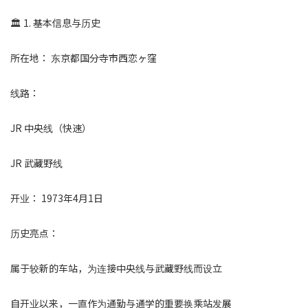
🏛️ 1. 基本信息与历史
所在地： 东京都国分寺市西恋ヶ窪
线路：
JR 中央线（快速）
JR 武藏野线
开业： 1973年4月1日
历史亮点：
属于较新的车站，为连接中央线与武藏野线而设立
自开业以来，一直作为通勤与通学的重要换乘站发展