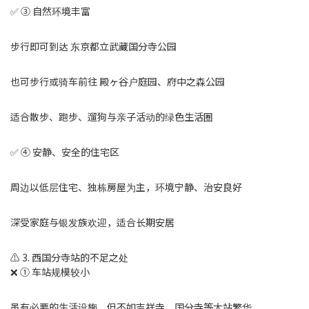
✅ ③ 自然环境丰富
步行即可到达 东京都立武藏国分寺公园
也可步行或骑车前往 殿ヶ谷户庭园、府中之森公园
适合散步、跑步、遛狗与亲子活动的绿色生活圈
✅ ④ 安静、安全的住宅区
周边以低层住宅、独栋房屋为主，环境宁静、治安良好
深受家庭与银发族欢迎，适合长期安居
⚠️ 3. 西国分寺站的不足之处
❌ ① 车站规模较小
虽有必要的生活设施，但不如吉祥寺、国分寺等大站繁华