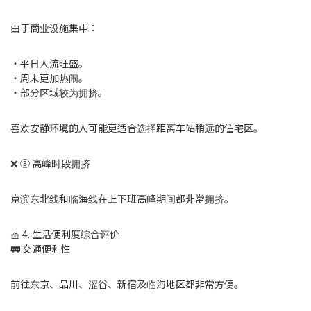
由于商业设施集中：
・平日人流旺盛。
・周末更加热闹。
・部分区域较为拥挤。
喜欢安静环境的人可能更适合选择距离车站稍远的住宅区。
❌ ③ 高峰时段拥挤
京滨东北线和临海线在上下班高峰期间都非常拥挤。
🧺 4. 生活便利度综合评价
🚃 交通便利性
前往东京、品川、涩谷、新宿及临海地区都非常方便。