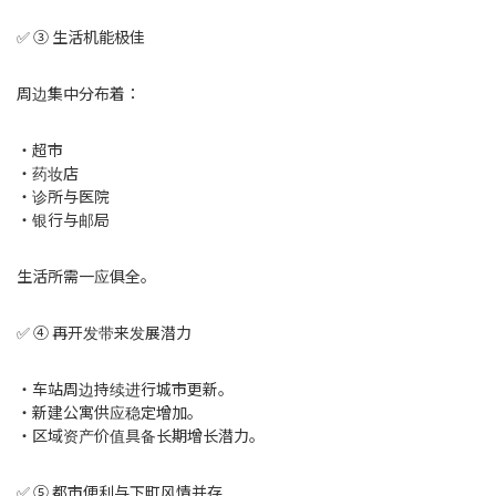
✅ ③ 生活机能极佳
周边集中分布着：
・超市
・药妆店
・诊所与医院
・银行与邮局
生活所需一应俱全。
✅ ④ 再开发带来发展潜力
・车站周边持续进行城市更新。
・新建公寓供应稳定增加。
・区域资产价值具备长期增长潜力。
✅ ⑤ 都市便利与下町风情并存