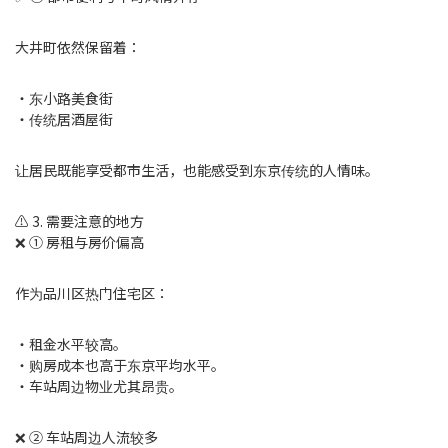
大井町依然保留着：
・东小路美食街
・传统居酒屋街
让居民既能享受都市生活，也能感受到东京传统的人情味。
⚠️ 3. 需要注意的地方
❌ ① 房租与房价偏高
作为品川区热门住宅区：
・租金水平较高。
・购房成本也高于东京平均水平。
・车站周边物业尤其昂贵。
❌ ② 车站周边人流较多