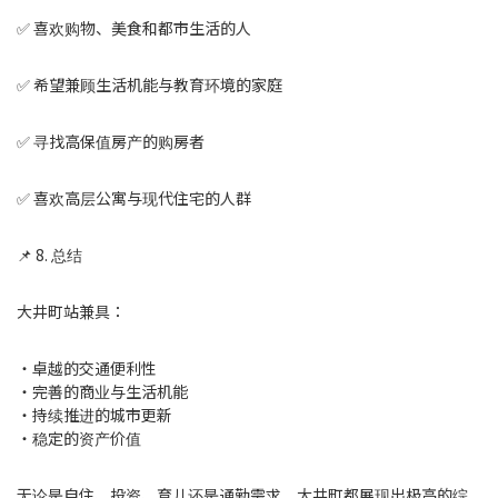
✅ 喜欢购物、美食和都市生活的人
✅ 希望兼顾生活机能与教育环境的家庭
✅ 寻找高保值房产的购房者
✅ 喜欢高层公寓与现代住宅的人群
📌 8. 总结
大井町站兼具：
・卓越的交通便利性
・完善的商业与生活机能
・持续推进的城市更新
・稳定的资产价值
无论是自住、投资、育儿还是通勤需求，大井町都展现出极高的综