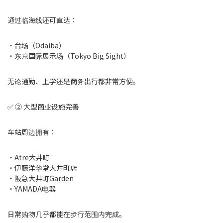
通过临海线还可直达：
・台场（Odaiba）
・东京国际展示场（Tokyo Big Sight）
无论通勤、上学还是商务出行都非常方便。
✅ ② 大型商业设施完善
车站周边拥有：
・Atre大井町
・伊藤洋华堂大井町店
・阪急大井町Garden
・YAMADA电器
日常购物几乎都能在步行范围内完成。