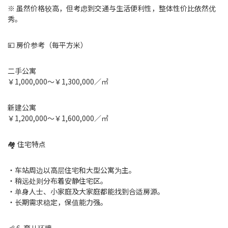
※ 虽然价格较高，但考虑到交通与生活便利性，整体性价比依然优
秀。
💴 房价参考（每平方米）
二手公寓
￥1,000,000～￥1,300,000／㎡
新建公寓
￥1,200,000～￥1,600,000／㎡
🏘 住宅特点
・车站周边以高层住宅和大型公寓为主。
・稍远处则分布着安静住宅区。
・单身人士、小家庭及大家庭都能找到合适房源。
・长期需求稳定，保值能力强。