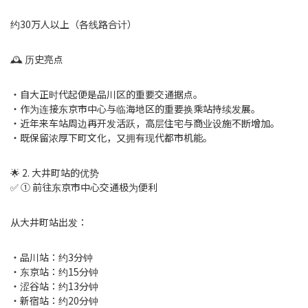
约30万人以上（各线路合计）
🕰 历史亮点
・自大正时代起便是品川区的重要交通据点。
・作为连接东京市中心与临海地区的重要换乘站持续发展。
・近年来车站周边再开发活跃，高层住宅与商业设施不断增加。
・既保留浓厚下町文化，又拥有现代都市机能。
🌟 2. 大井町站的优势
✅ ① 前往东京市中心交通极为便利
从大井町站出发：
・品川站：约3分钟
・东京站：约15分钟
・涩谷站：约13分钟
・新宿站：约20分钟