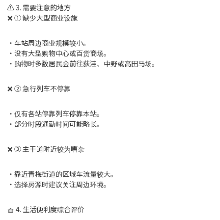
⚠️ 3. 需要注意的地方
❌ ① 缺少大型商业设施
・车站周边商业规模较小。
・没有大型购物中心或百货商场。
・购物时多数居民会前往荻洼、中野或高田马场。
❌ ② 急行列车不停靠
・仅有各站停靠列车停靠本站。
・部分时段通勤时间可能略长。
❌ ③ 主干道附近较为嘈杂
・靠近青梅街道的区域车流量较大。
・选择房源时建议关注周边环境。
🧺 4. 生活便利度综合评价