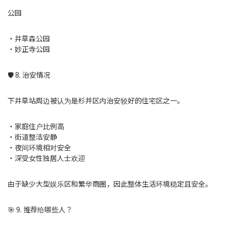
公园
・井草森公园
・妙正寺公园
🛡 8. 治安情况
下井草站周边被认为是杉并区内治安较好的住宅区之一。
・家庭住户比例高
・街道整洁安静
・夜间环境相对安全
・深受女性独居人士欢迎
由于缺少大型娱乐区和繁华商圈，因此整体生活环境稳定且安全。
🎯 9. 推荐给哪些人？