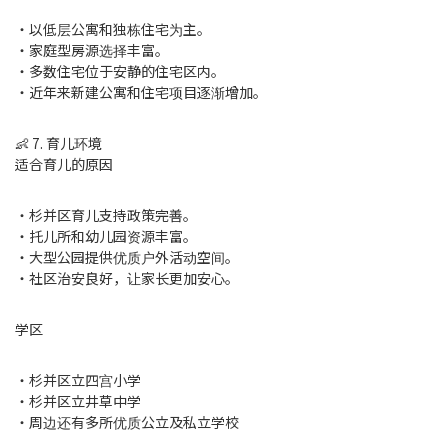
・以低层公寓和独栋住宅为主。
・家庭型房源选择丰富。
・多数住宅位于安静的住宅区内。
・近年来新建公寓和住宅项目逐渐增加。
👶 7. 育儿环境
适合育儿的原因
・杉并区育儿支持政策完善。
・托儿所和幼儿园资源丰富。
・大型公园提供优质户外活动空间。
・社区治安良好，让家长更加安心。
学区
・杉并区立四宫小学
・杉并区立井草中学
・周边还有多所优质公立及私立学校