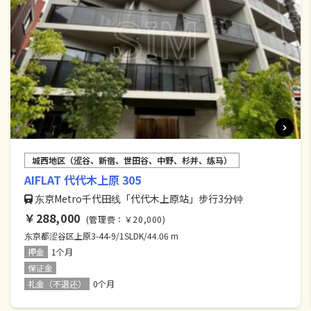
城西地区（涩谷、新宿、世田谷、中野、杉并、练马）
AIFLAT 代代木上原 305
东京Metro千代田线「代代木上原站」步行3分钟
￥288,000
(管理费：￥20,000)
东京都涩谷区上原3-44-9/1SLDK/44.06 m
押金
1个月
保证金
礼金（不退还）
0个月