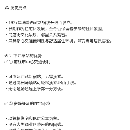
🕰 历史亮点
・1927年随着西武新宿线开通而设立。
・长期作为住宅区发展，至今仍保留着宁静的社区氛围。
・商店街文化浓厚，邻里关系紧密。
・兼具都心交通便利性与舒适居住环境，深受当地居民喜爱。
🌟 2. 下井草站的优势
✅ ① 前往市中心交通便利
・可直达西武新宿站，无需换乘。
・通过高田马场站可轻松换乘JR山手线。
・无论通勤还是上学都十分方便。
✅ ② 安静舒适的住宅环境
・以独栋住宅和低层公寓为主。
・没有大型商业区带来的喧闹感。