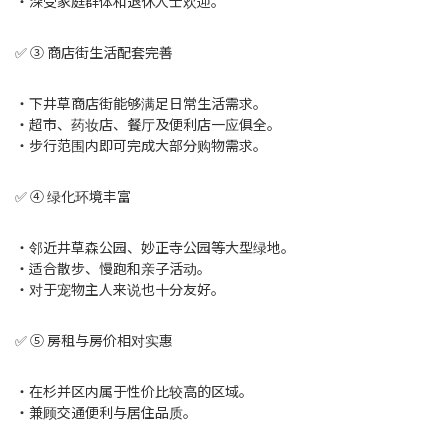
・深受家庭群体和退休人士欢迎。
✅ ③ 商店街生活配套完善
・下井草商店街能够满足日常生活需求。
・超市、药妆店、餐厅及便利店一应俱全。
・步行范围内即可完成大部分购物需求。
✅ ④ 绿化环境丰富
・邻近井草森公园、妙正寺公园等大型绿地。
・适合散步、慢跑和亲子活动。
・对于宠物主人来说也十分友好。
✅ ⑤ 房租与房价相对实惠
・在杉并区内属于性价比较高的区域。
・兼顾交通便利与居住品质。