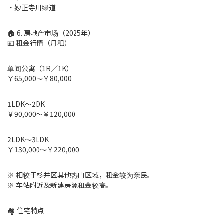
・妙正寺川绿道
🏠 6. 房地产市场（2025年）
💴 租金行情（月租）
单间公寓（1R／1K）
￥65,000～￥80,000
1LDK～2DK
￥90,000～￥120,000
2LDK～3LDK
￥130,000～￥220,000
※ 相较于杉并区其他热门区域，租金较为亲民。
※ 车站附近及新建房源租金较高。
🏘 住宅特点