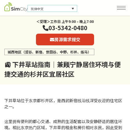
简体中文
＜受理＞工作日 上午9:00 – 晚上7:00
03-5342-0480
公司信息
房源需求提交
联系我们
城西地区（涩谷、新宿、世田谷、中野、杉并、练马）
隐私保护政策
🚉 下井草站指南｜兼顾宁静居住环境与便
捷交通的杉并区宜居社区
下井草站位于东京都杉并区，是西武新宿线沿线深受欢迎的住宅区
之一。
这里拥有便利的都心交通、成熟的生活配套以及安静舒适的居住环
境。相比东京热门区域，下井草的租金和房价相对亲民，因此受到