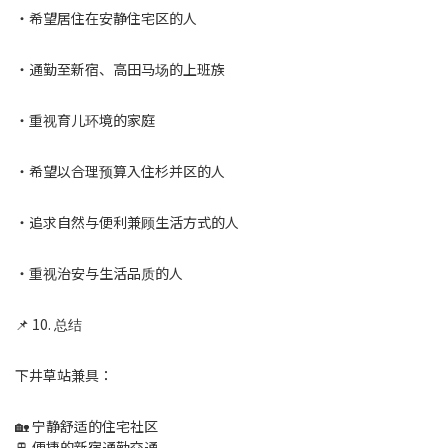
・希望居住在安静住宅区的人
・通勤至新宿、高田马场的上班族
・重视育儿环境的家庭
・希望以合理预算入住杉并区的人
・追求自然与便利兼顾生活方式的人
・重视治安与生活品质的人
📌 10. 总结
下井草站兼具：
🏡 宁静舒适的住宅社区
🚆 便捷的新宿通勤交通