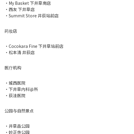
・My Basket 下井草南店
・西友 下井草店
・Summit Store 井荻站前店
药妆店
・Cocokara Fine 下井草站前店
・松本清 井荻店
医疗机构
・城西医院
・下井草内科诊所
・荻洼医院
公园与自然景点
・井草森公园
・妙正寺公园