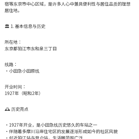
宿等东京市中心区域，是许多人心中兼具便利性与居住品质的理想
居住地。
🏛 1. 基本信息与历史
所在地：
东京都狛江市东和泉三丁目
线路：
・小田急小田原线
开业时间：
1927年（昭和2年）
🕰 历史亮点
・1927年开业，是小田急线历史悠久的车站之一
・伴随着多摩川沿岸住宅区的发展逐渐形成如今的社区风貌
・邻近狛江站与登户站，生活圈范围广泛