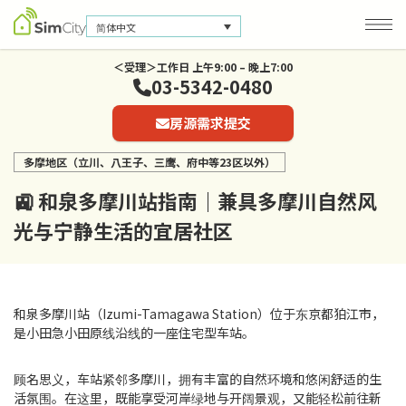
简体中文
＜受理＞工作日 上午9:00 – 晚上7:00
03-5342-0480
公司信息
房源需求提交
联系我们
多摩地区（立川、八王子、三鹰、府中等23区以外）
隐私保护政策
🚉 和泉多摩川站指南｜兼具多摩川自然风
光与宁静生活的宜居社区
和泉多摩川站（Izumi-Tamagawa Station）位于东京都狛江市，
是小田急小田原线沿线的一座住宅型车站。
顾名思义，车站紧邻多摩川，拥有丰富的自然环境和悠闲舒适的生
活氛围。在这里，既能享受河岸绿地与开阔景观，又能轻松前往新