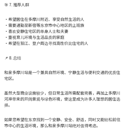
🎯 7. 推荐人群
・希望居住在多摩川附近、享受自然生活的人
・需要通勤至新宿等东京市中心地区的上班族
・喜欢安静住宅区的单身人士和夫妻
・重视育儿环境与生活品质的家庭
・希望在狛江、登户周边寻找高性价比住宅的人
📌 8. 总结
和泉多摩川站是一个兼具自然环境、宁静生活与便利交通的优质住
宅区。
虽然大型商业设施较少，但日常生活所需配套完善，再加上多摩川
河岸带来的开阔景观与绿色环境，使这里成为许多人理想的居住选
择。
如果您希望在东京找到一个安静、安全、舒适，同时又能轻松前往
市中心的生活环境，那么和泉多摩川站绝对值得考虑。