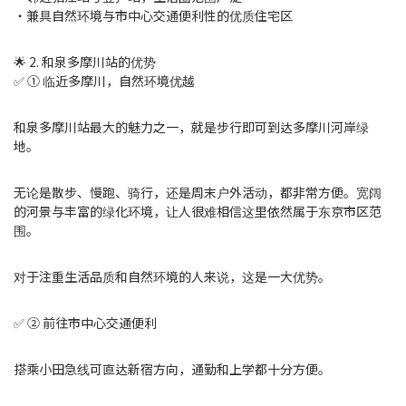
・兼具自然环境与市中心交通便利性的优质住宅区
🌟 2. 和泉多摩川站的优势
✅ ① 临近多摩川，自然环境优越
和泉多摩川站最大的魅力之一，就是步行即可到达多摩川河岸绿
地。
无论是散步、慢跑、骑行，还是周末户外活动，都非常方便。宽阔
的河景与丰富的绿化环境，让人很难相信这里依然属于东京市区范
围。
对于注重生活品质和自然环境的人来说，这是一大优势。
✅ ② 前往市中心交通便利
搭乘小田急线可直达新宿方向，通勤和上学都十分方便。