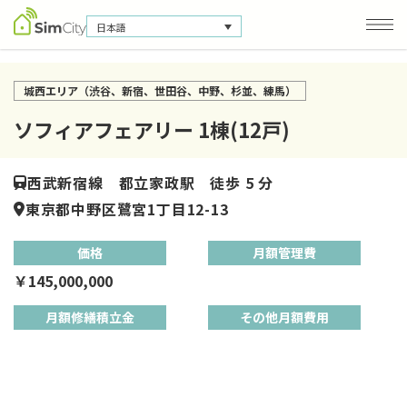
日本語
城西エリア（渋谷、新宿、世田谷、中野、杉並、練馬）
会社概要
ソフィアフェアリー 1棟(12戸)
お問い合わせ
個人情報保護方針
西武新宿線 都立家政駅 徒歩 5 分
東京都中野区鷺宮1丁目12-13
価格
月額管理費
￥145,000,000
月額修繕積立金
その他月額費用