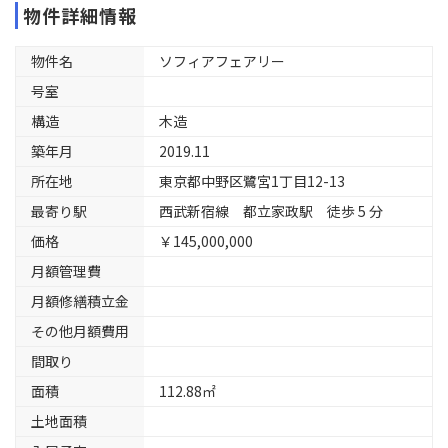
物件詳細情報
物件名
ソフィアフェアリー
号室
構造
木造
築年月
2019.11
所在地
東京都中野区鷺宮1丁目12-13
最寄り駅
西武新宿線 都立家政駅 徒歩 5 分
価格
￥145,000,000
月額管理費
月額修繕積立金
その他月額費用
間取り
面積
112.88㎡
土地面積