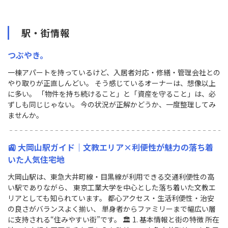
駅・街情報
つぶやき。
一棟アパートを持っているけど、入居者対応・修繕・管理会社との
やり取りが正直しんどい。 そう感じているオーナーは、想像以上
に多い。 「物件を持ち続けること」と「資産を守ること」は、必
ずしも同じじゃない。 今の状況が正解かどうか、一度整理してみ
ませんか。
🚉 大岡山駅ガイド｜文教エリア×利便性が魅力の落ち着
いた人気住宅地
大岡山駅は、東急大井町線・目黒線が利用できる交通利便性の高
い駅でありながら、 東京工業大学を中心とした落ち着いた文教エ
リアとしても知られています。 都心アクセス・生活利便性・治安
の良さがバランスよく揃い、 単身者からファミリーまで幅広い層
に支持される“住みやすい街”です。 🏛 1. 基本情報と街の特徴 所在