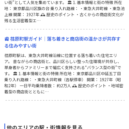
い街”として人気を集めています。 🏛 1. 基本情報と街の特徴 所在
地： 東京都品川区旗の台 乗り入れ路線： ・東急大井町線 ・東急池
上線 開業： 1927年 🕰 歴史のポイント ・古くからの商店街文化が
残る生活密着型エ…
🚉 荏原町駅ガイド｜落ち着きと商店街の温かさが共存す
る住みやすい街
荏原町駅は、東急大井町線沿線に位置する落ち着いた住宅エリ
ア。 昔ながらの商店街と、品川区らしい整った住環境が共存し、
単身者からファミリーまで幅広く支持される“バランス型の街”で
す。 🏛 1. 基本情報と街の特徴 所在地： 東京都品川区中延五丁目
乗り入れ路線： ・東急大井町線（各駅停車） 開業： 1927年（昭
和2年） 一日平均乗降者数： 約2万人 🕰 歴史のポイント ・地域密
着型の商店街とともに…
他のエリアの駅・街情報を見る