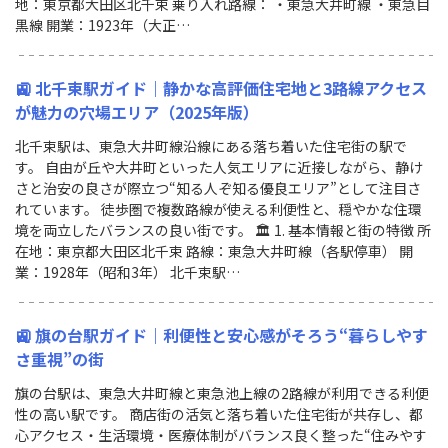
地：東京都大田区北千束 乗り入れ路線： ・東急大井町線 ・東急目
黒線 開業：1923年（大正…
🚉 北千束駅ガイド｜静かな高評価住宅地と3路線アクセス
が魅力の穴場エリア（2025年版）
北千束駅は、東急大井町線沿線にある落ち着いた住宅街の駅で
す。 自由が丘や大井町といった人気エリアに近接しながら、静け
さと治安の良さが際立つ“知る人ぞ知る優良エリア”として注目さ
れています。 徒歩圏で複数路線が使える利便性と、穏やかな住環
境を両立したバランスの良い街です。 🏛 1. 基本情報と街の特徴 所
在地：東京都大田区北千束 路線：東急大井町線（各駅停車） 開
業：1928年（昭和3年） 北千束駅…
🚉 旗の台駅ガイド｜利便性と安心感がそろう“暮らしやす
さ重視”の街
旗の台駅は、東急大井町線と東急池上線の2路線が利用できる利便
性の高い駅です。 商店街の活気と落ち着いた住宅街が共存し、都
心アクセス・生活環境・医療体制がバランス良く整った“住みやす