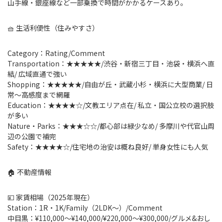
山手線・銀座線など一部乗換で時間がかかるケースあり。
🧺 生活利便性（住みやすさ）
Category：Rating/Comment
Transportation：★★★★★/渋谷・新宿三丁目・池袋・横浜へ直
結/ 広域直通で強い
Shopping：★★★★★/自由が丘・武蔵小杉・横浜に大型商業/ 日
常〜高感度まで網羅
Education：★★★★☆/文教エリア点在/ 私立・国公立校の選択肢
が多い
Nature・Parks：★★★☆☆/都心部は緑少なめ/ 多摩川や代官山周
辺の公園で補完
Safety：★★★★☆/住宅地の治安は概ね良好/ 単身女性にも人気
🏠 不動産情報
💴 家賃相場（2025年現在）
Station：1R・1K/Family（2LDK〜）/Comment
中目黒：¥110,000〜¥140,000/¥220,000〜¥300,000/グルメ&おし