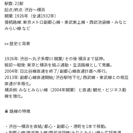
駅数: 21駅
起点/終点: 渋谷〜横浜
開業: 1926年（全通1932年）
接続路線: 東京メトロ副都心線・東武東上線・西武池袋線・みなと
みらい線 など
📜 歴史と背景
1926年: 渋谷〜丸子多摩川 開業/ その後 横浜まで延伸。
戦前〜戦後: 東京と横浜を結ぶ通勤・生活路線として発展。
2004年: 日比谷線直通を終了/ 副都心線直通計画へ移行。
2013年: 副都心線直通開始/ 渋谷駅地下化/ 西武線・東武線との相互
直通が本格化。
横浜側: みなとみらい線（2004年開業）と直通/ 観光・ビジネス動
線を強化。
🚆 路線の特徴
・渋谷〜横浜を直結/ 都心・副都心・港町を1本で移動。
・副都心線/東武東上線/西武池袋線/みなとみらい線へ広域直通。