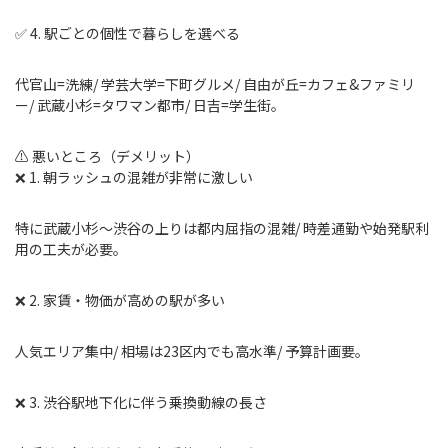
✅ 4. 駅ごとの個性で暮らしを選べる
代官山=洗練/ 学芸大学=下町グルメ/ 自由が丘=カフェ&ファミリ
ー/ 武蔵小杉=タワマン都市/ 日吉=学生街。
⚠️ 悪いところ（デメリット）
❌ 1. 朝ラッシュの混雑が非常に激しい
特に武蔵小杉〜渋谷の上りは都内屈指の混雑/ 時差通勤や始発駅利
用の工夫が必要。
❌ 2. 家賃・物価が高めの駅が多い
人気エリア集中/ 相場は23区内でも高水準/ 予算計画要。
❌ 3. 渋谷駅地下化に伴う乗換動線の長さ