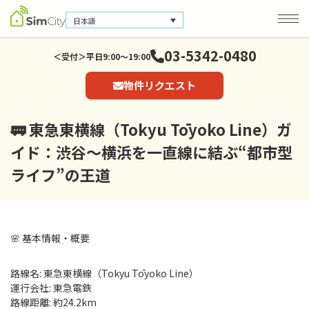
日本語
03-5342-0480
＜受付＞平日9:00～19:00
物件リクエスト
会社概要
お問い合わせ
🚃 東急東横線（Tokyu Tōyoko Line）ガ
個人情報保護方針
イド：渋谷〜横浜を一直線に結ぶ“都市型
ライフ”の王道
🌸 基本情報・概要
路線名: 東急東横線（Tokyu Tōyoko Line）
運行会社: 東急電鉄
路線距離: 約24.2km