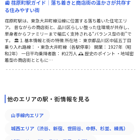
🚉 荏原町駅ガイド｜落ち着きと商店街の温かさが共存す
る住みやすい街
荏原町駅は、東急大井町線沿線に位置する落ち着いた住宅エリ
ア。 昔ながらの商店街と、品川区らしい整った住環境が共存し、
単身者からファミリーまで幅広く支持される“バランス型の街”で
す。 🏛 1. 基本情報と街の特徴 所在地： 東京都品川区中延五丁目
乗り入れ路線： ・東急大井町線（各駅停車） 開業： 1927年（昭
和2年） 一日平均乗降者数： 約2万人 🕰 歴史のポイント ・地域密
着型の商店街とともに…
他のエリアの駅・街情報を見る
山手線内エリア
城西エリア（渋谷、新宿、世田谷、中野、杉並、練馬）