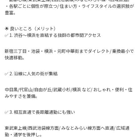
・各駅ごとに個性が際立つ/ 住まい方・ライフスタイルの選択肢が
豊富。
🌟 良いところ（メリット）
✅ 1. 渋谷〜横浜を直結する抜群の都市間アクセス
新宿三丁目・池袋・横浜・元町中華街までダイレクト/ 乗換最小で
快適移動。
✅ 2. 沿線に人気の街が集結
中目黒/代官山/自由が丘/武蔵小杉/横浜 など/ おしゃれ・便利・住
みやすさを兼備。
✅ 3. 相互直通で長距離通勤にも強い
東武東上線/西武池袋線方面/ みなとみらい線方面へ直通/ 広域通
勤・通学を後押し。